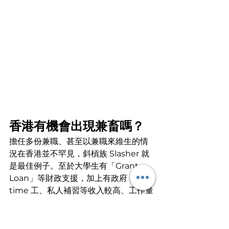
香港有機會出現兼畜嗎？
擔任多份兼職、甚至以兼職來維生的情
況在香港並不罕見，斜槓族 Slasher 就
是最佳例子。至於大學生有「Grant 
Loan」等財政支援，加上有政府 Part-
time 工、私人補習等收入較高、工作量
亦相對較低的兼職工作，所以較少「瞓
身」做兼職的情況。當然也有例外，詳
情請瀏覽平台文章
【大學生炒散記】
系