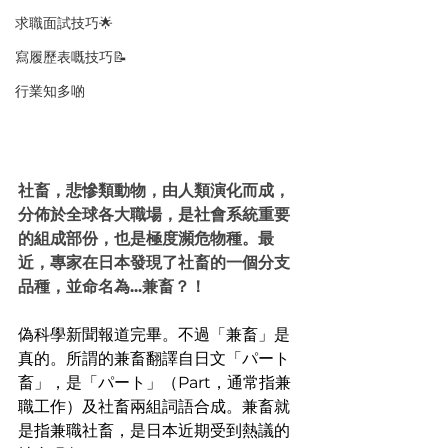
求職面試技巧🌟
寫履歷表嘅技巧📝
行業知多啲
社畜，悲慘類動物，由人類演化而成，
分佈於全球各大職場，是社會系統重要
的組成部份，也是極度瀕危物種。最
近，專家在日本發現了社畜的一個分支
品種，並命名為...兼畜？！
偽科學新聞報道完畢。不過「兼畜」是
真的。所謂的兼畜翻譯自日文「パート
畜」，是「パート」（Part，通常指兼
職工作）及社畜兩組詞語合成。兼畜就
是指兼職社畜，是日本近期受到熱議的