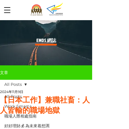
​EMDS 網誌
文章
All Posts
2024年11月9日
All Posts
【日本工作】兼職社畜：人
Work Smart⭐️
人皆輸的職場地獄
職場人際相處指南
好好理財💰 為未來着想🈵