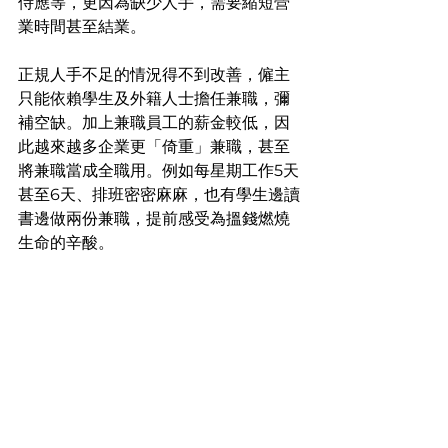
侍應等，更因為缺少人手，需要縮短營
業時間甚至結業。
正規人手不足的情況得不到改善，僱主
只能依賴學生及外籍人士擔任兼職，彌
補空缺。加上兼職員工的薪金較低，因
此越來越多企業更「倚重」兼職，甚至
將兼職當成全職用。例如每星期工作5天
甚至6天、排班密密麻麻，也有學生邊讀
書邊做兩份兼職，提前感受為搵錢燃燒
生命的辛酸。