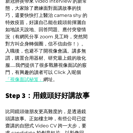
新冠肺炎帶來 video interview 的新常
態，大家除了磨練面對面講故事的技
巧，還要快快打上醫治 camera shy 的
特效疫苗，好讓自己能在鏡頭前揮灑自
如地談天說地、回答問題、應付突發情
況（有網民分享 zoom 見工時，突然間
對方叫企身轉個圈，信不信由你！）。
入職後，也避不了開視像會議。講多無
謂，購置合用器材、研究最上鏡的妝化
服......我們提供了很多戰勝視像面試的竅
門，有興趣的讀者可以 Click 入呢個
「視像面試秘笈」
網址。
Step 3：用鏡頭好好講故事
比同鏡頭做朋友更高難度的，是透過鏡
頭講故事。正如樓主呻，有些公司已從
齋講的自戀式 Video CV 跨一大步，要
求 candidate 拍創意短片，以影像回