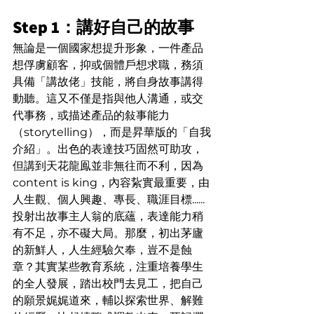
Step 1：講好自己的故事
無論是一個國家想提升形象，一件產品
想俘虜顧客，抑或個體戶想求職，務須
具備「講故佬」技能，將自身故事講得
動聽。這又不僅是指與他人溝通，或交
代事務，或描述產品的敍事能力
（storytelling），而是昇華版的「自我
介紹」。出色的表達技巧固然可助攻，
但講到天花龍鳯並非無往而不利，因為 
content is king，內容紥實最重要，由
人生觀、個人興趣、專長、職涯目標......
投射出故事主人翁的底蘊，表達能力稍
有不足，亦不礙大局。那麼，初出茅廬
的新鮮人，人生經驗欠奉，豈不是蝕
章？其實某些教育系統，注重培養學生
的全人發展，踏出校門去見工，把自己
的願景娓娓道來，輔以探索世界、解難