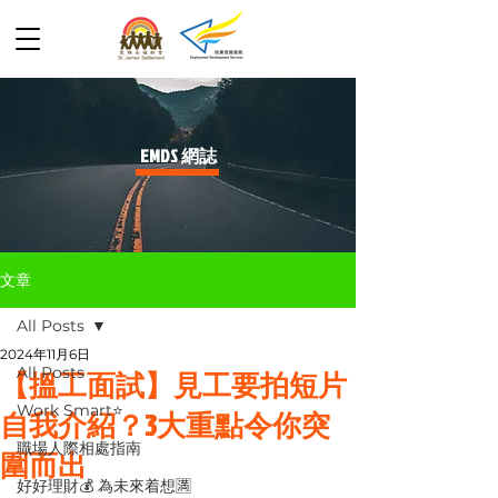
​EMDS 網誌
文章
All Posts
2024年11月6日
All Posts
【搵工面試】見工要拍短片
Work Smart⭐️
自我介紹？3大重點令你突
職場人際相處指南
圍而出
好好理財💰 為未來着想🈵