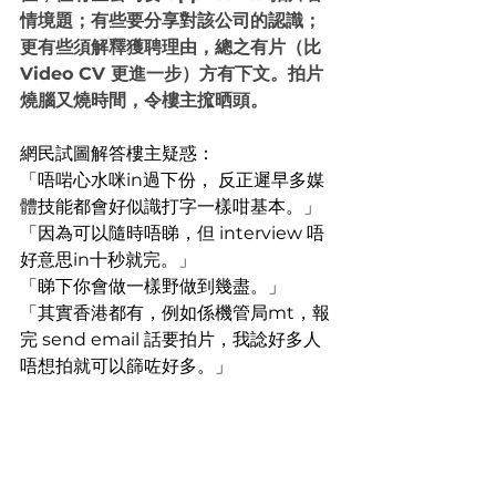
情境題；有些要分享對該公司的認識；
更有些須解釋獲聘理由，總之有片（比 
Video CV 更進一步）方有下文。拍片
燒腦又燒時間，令樓主搲晒頭。
網民試圖解答樓主疑惑：
「唔啱心水咪in過下份， 反正遲早多媒
體技能都會好似識打字一樣咁基本。」
「因為可以隨時唔睇，但 interview 唔
好意思in十秒就完。」
「睇下你會做一樣野做到幾盡。」
「其實香港都有，例如係機管局mt，報
完 send email 話要拍片，我諗好多人
唔想拍就可以篩咗好多。」