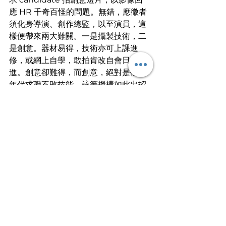
應 HR 千奇百怪的問題。無錯，應徵者
須化身導演、創作總監，以至演員，這
樣便帶來兩大難關。一是攝製技術，二
是創意。器材易得，技術亦可上課進
修，或網上自學，敢拍肯改自會日益精
進。創意卻難得，而創意，絕對是任何
年代求職不敗技能。該等機構如此出招
考人，當然是想招攬有創意的奇才。不
過反過來說，擅於用鏡頭講好故事的奇
才，也不一定會上班，不如去影音平台
拍出一片天。