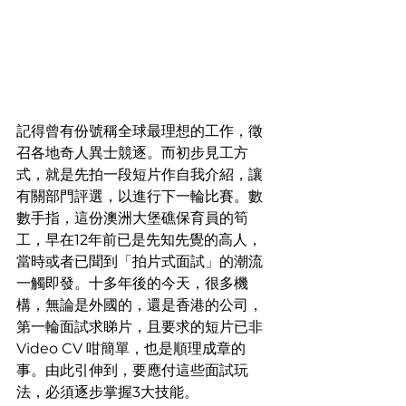
記得曾有份號稱全球最理想的工作，徵
召各地奇人異士競逐。而初步見工方
式，就是先拍一段短片作自我介紹，讓
有關部門評選，以進行下一輪比賽。數
數手指，這份澳洲大堡礁保育員的筍
工，早在12年前已是先知先覺的高人，
當時或者已聞到「拍片式面試」的潮流
一觸即發。十多年後的今天，很多機
構，無論是外國的，還是香港的公司，
第一輪面試求睇片，且要求的短片已非 
Video CV 咁簡單，也是順理成章的
事。由此引伸到，要應付這些面試玩
法，必須逐步掌握3大技能。