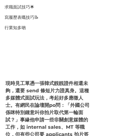
求職面試技巧🌟
寫履歷表嘅技巧📝
行業知多啲
現時見工單憑一張韓式靚靚證件相還未
夠，還要 send 條短片力證真身。這種
多媒體式面試玩法，考起好多應徵人
士。有網民在論壇開po問：「外國公司
係咪特別鍾意叫你拍片取代第一輪面
試？」事緣他申請一些非關創意媒體的
工作，如 internal sales、MT 等職
位，但有些公司要 applicants 拍片答