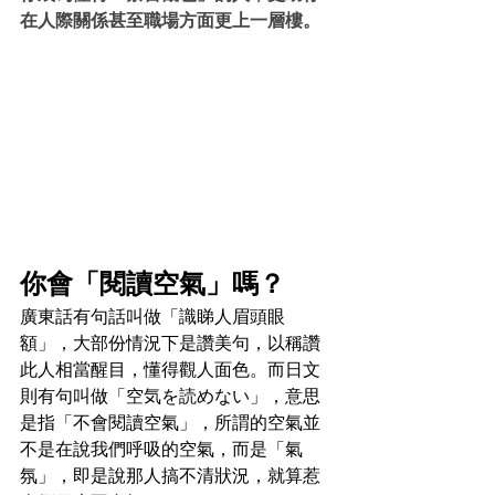
在人際關係甚至職場方面更上一層樓。
你會「閱讀空氣」嗎？
廣東話有句話叫做「識睇人眉頭眼
額」，大部份情況下是讚美句，以稱讚
此人相當醒目，懂得觀人面色。而日文
則有句叫做「空気を読めない」，意思
是指「不會閱讀空氣」，所謂的空氣並
不是在說我們呼吸的空氣，而是「氣
氛」，即是說那人搞不清狀況，就算惹