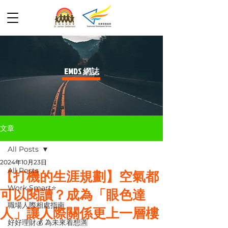
​EMDS 網誌
文章
All Posts
2024年10月23日
All Posts
【打機的生涯規劃】空氣都
Work Smart⭐️
可以閱讀？成為「眼色達
職場人際相處指南
人」讓人際關係更上一層樓
好好理財💰 為未來着想🈵