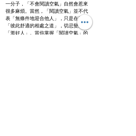
一分子，「不會閱讀空氣」自然會惹來
很多麻煩。當然，「閱讀空氣」並不代
表「無條件地迎合他人」，只是在選擇
「彼此舒適的相處之道」，切忌變成
「濫好人」。當你掌握「閱讀空氣」的
技巧，自然能成為「眼色達人」！
文
︱
寒一
冰封三尺非一日之寒，成功也非單憑一
天的努力。
Work Smart⭐️