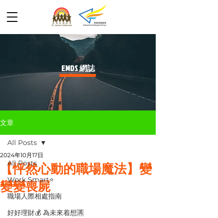
​EMDS 網誌
文章
All Posts
2024年10月17日
All Posts
【怦然心動的職場魔法】變
Work Smart⭐️
變變喪屍
職場人際相處指南
好好理財💰 為未來着想🈵