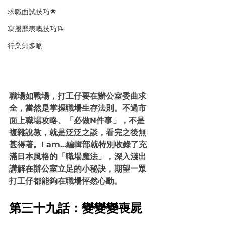
求職面試技巧🌟
寫履歷表嘅技巧📝
行業知多啲
職場如戰場，打工仔要在辦公室委曲求
全，當然是掌握職場生存法則。不過市
面上職場攻略、「必做N件事」，不是
複雜說教，就是泛泛之談，看完之後無
甚得著。I am...編輯部就特別收錄了充
滿日本風格的「職場魔法」，深入淺出
講解在辦公室立足的小秘訣，期望一眾
打工仔都能夠在職場怦然心動。
第三十九話：變變變喪屍