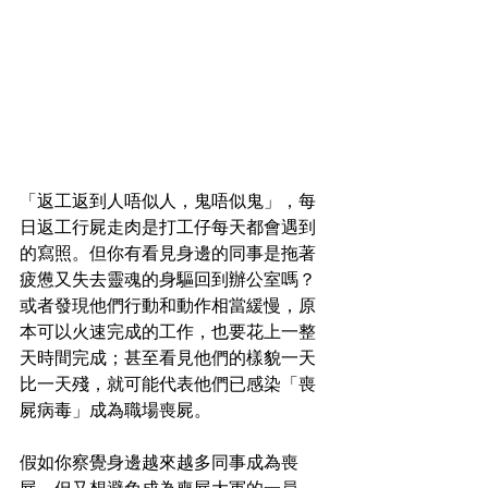
「返工返到人唔似人，鬼唔似鬼」，每
日返工行屍走肉是打工仔每天都會遇到
的寫照。但你有看見身邊的同事是拖著
疲憊又失去靈魂的身驅回到辦公室嗎？
或者發現他們行動和動作相當緩慢，原
本可以火速完成的工作，也要花上一整
天時間完成；甚至看見他們的樣貌一天
比一天殘，就可能代表他們已感染「喪
屍病毒」成為職場喪屍。
假如你察覺身邊越來越
多同事成為喪