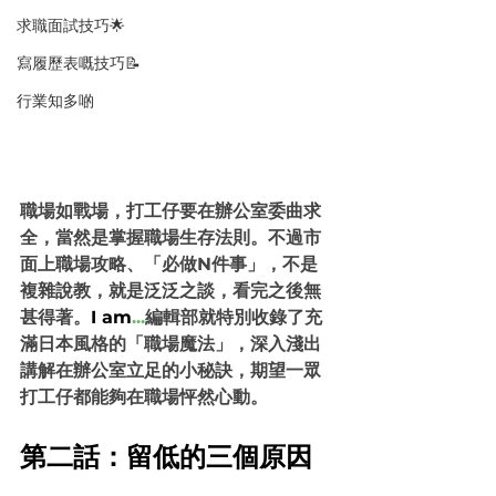
求職面試技巧🌟
寫履歷表嘅技巧📝
行業知多啲
職場如戰場，打工仔要在辦公室委曲求
全，當然是掌握職場生存法則。不過市
面上職場攻略、「必做N件事」，不是
複雜說教，就是泛泛之談，看完之後無
甚得著。
I am
...
編輯部就特別收錄了充
滿日本風格的「職場魔法」，深入淺出
講解在辦公室立足的小秘訣，期望一眾
打工仔都能夠在職場怦然心動。
第二話：留低的三個原因