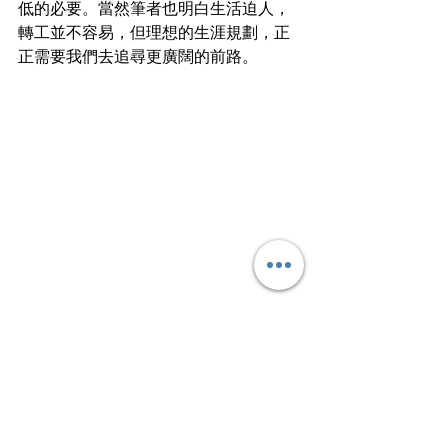
低的必要。當然筆者也明白生活迫人，
轉工並不容易，但理想的生涯規劃，正
正需要我們去追尋更廣闊的前路。
文章轉載自I am…青年職學平台
Work Smart⭐️
查看全部
最新文章