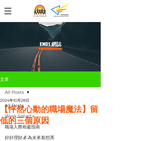
​EMDS 網誌
文章
All Posts
2024年10月28日
All Posts
【怦然心動的職場魔法】留
Work Smart⭐️
低的三個原因
職場人際相處指南
好好理財💰 為未來着想🈵