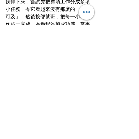
妨停下來，嘗試先把整項工作分成多項
小任務，令它看起來沒有那麽的「遙不
可及」，然後按部就班，把每一小項工
作逐一完成，為過程添加成功感。當事
情做起來沒那麼難受，自然就不會再有
拖延的想法！
參考資料：
BBC Worklife
文 | 
小旻
一個希望自己的文字能令人過目不忘的
過客。
文章轉載自I am…青年職學平台
Work Smart⭐️