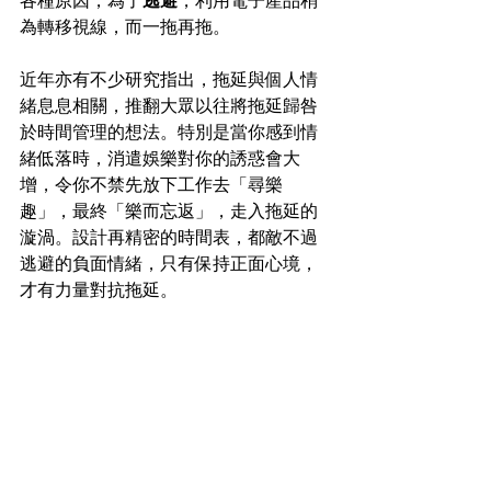
各種原因，為了
逃避
，利用電子產品稍
為轉移視線，而一拖再拖。
近年亦有不少研究指出，拖延與個人情
緒息息相關，推翻大眾以往將拖延歸咎
於時間管理的想法。特別是當你感到情
緒低落時，消遣娛樂對你的誘惑會大
增，令你不禁先放下工作去「尋樂
趣」，最終「樂而忘返」，走入拖延的
漩渦。設計再精密的時間表，都敵不過
逃避的負面情緒，只有保持正面心境，
才有力量對抗拖延。