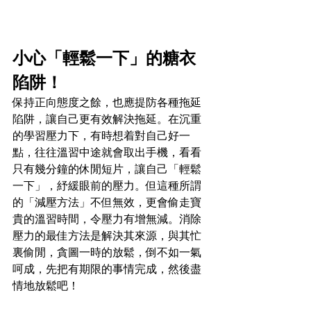
小心「輕鬆一下」的糖衣
陷阱！
保持正向態度之餘，也應提防各種拖延
陷阱，讓自己更有效解決拖延。在沉重
的學習壓力下，有時想
着
對自己好一
點，往往溫習中途就會取出手機，看看
只有幾分鐘的休閒短片，讓自己「輕鬆
一下」，紓緩眼前的壓力。但這種所謂
的「減壓方法」不但無效，更會偷走寶
貴的溫習時間，令壓力有增無減。消除
壓力的最佳方法是解決其來源，與其忙
裏偷閒，貪圖一時的放鬆，倒不如一氣
呵成，先把有期限的事情完成，然後盡
情地放鬆吧！