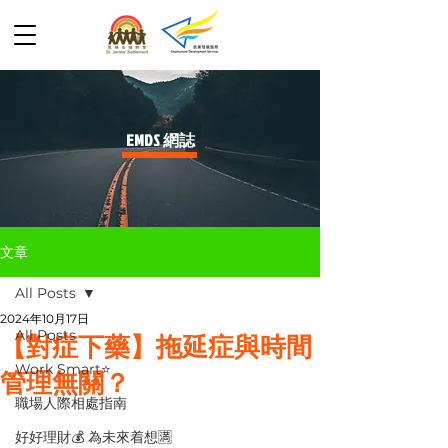
​EMDS 網誌
文章
All Posts
2024年10月17日
All Posts
【對症下藥】拖延症與時間
Work Smart⭐️
管理無關？
職場人際相處指南
好好理財💰 為未來着想🈵