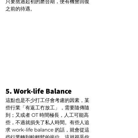
只要熬過起初的磨合期，便有機會回復
之前的待遇。
5. Work-life Balance
這點也是不少打工仔會考慮的因素，某
些行業「有返工冇放工」，需要隨傳隨
到；又或者 OT 時間極長，人工可能高
些，不過就損失了私人時間。有些人追
求 work-life balance 的話，就會從這
些行業轉到較輕鬆的崗位。這就視乎你