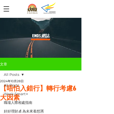
​EMDS 網誌
文章
All Posts
2024年10月28日
All Posts
【唔怕入錯行】轉行考慮6
Work Smart⭐️
大因素
職場人際相處指南
好好理財💰 為未來着想🈵