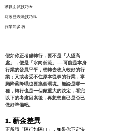
求職面試技巧🌟
寫履歷表嘅技巧📝
行業知多啲
假如你正考慮轉行，要不是「人望高
處」，便是「水向低流」
──
可能是本身
行業的發展平平，想轉去收入較好的行
業；又或者受不住原本從事的行業，寧
願降薪降職也要換個環境。無論是哪一
種，轉行也是一個頗重大的決定，看完
以下的考慮因素後，再想想自己是否已
做好準備吧。
1. 薪金差異
正所謂「隔行如隔山」，如果你下定決