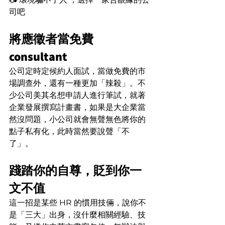
司吧
將應徵者當免費 
consultant
公司定時定候約人面試，當做免費的市
場調查外，還有一種更加「辣殺」。不
少公司美其名想申請人進行筆試，就著
企業發展撰寫計畫書，如果是大企業當
然沒問題，小公司就會無聲無色將你的
點子私有化，此時當然要說聲「不
了」。
踐踏你的自尊，貶到你一
文不值
這一招是某些 HR 的慣用技倆，說你不
是「三大」出身，沒什麼相關經驗、技