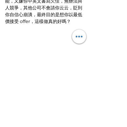
能，又嫌你中英文書寫欠佳，無辦法與
人競爭，其他公司不會請你云云，貶到
你自信心崩潰，最終目的是想你以最低
價接受 offer，這樣做真的好嗎？
📷 尊重自己，尊重別人，面試的人可以
選擇走！
洗腦式讚公司
HR 不斷回帶式歌頌上司非常開明、公
司同事友善、辦公環境多棒棒、雙糧花