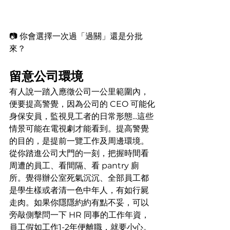
📷 你會選擇一次過「過關」還是分批
來？
留意公司環境
有人說一踏入應徵公司一公里範圍內，
便要提高警覺，因為公司的 CEO 可能化
身保安員，監視見工者的日常形態...這些
情景可能在電視劇才能看到。提高警覺
的目的，是提前一覽工作及周邊環境。
從你踏進公司大門的一刻，把握時間看
周遭的員工、看間隔、看 pantry 廁
所。覺得辦公室死氣沉沉、全部員工都
是學生樣或者清一色中年人，有如行屍
走肉。如果你隱隱約約有點不妥，可以
旁敲側擊問一下 HR 同事的工作年資，
員工假如工作1-2年便離職，就要小心。