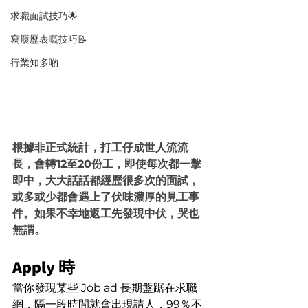
求職面試技巧🌟
寫履歷表嘅技巧📝
行業知多啲
根據非正式統計，打工仔成世人流流
長，會轉12至20份工，即使每次都一擊
即中，大大話話都經歷很多次的面試，
或多或少都會遇上了伏味濃厚的見工事
件。如果不幸地返工先發現中伏，哭也
無謂。
Apply 時
當你發現某些 Job ad 長期盤踞在求職
網，隔一段時間就會出現請人，99％不