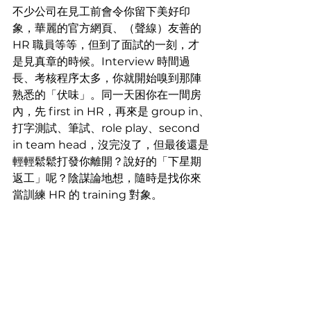
不少公司在見工前會令你留下美好印
象，華麗的官方網頁、（聲線）友善的 
HR 職員等等，但到了面試的一刻，才
是見真章的時候。Interview 時間過
長、考核程序太多，你就開始嗅到那陣
熟悉的「伏味」。同一天困你在一間房
內，先 first in HR，再來是 group in、
打字測試、筆試、role play、second 
in team head，沒完沒了，但最後還是
輕輕鬆鬆打發你離開？說好的「下星期
返工」呢？陰謀論地想，隨時是找你來
當訓練 HR 的 training 對象。