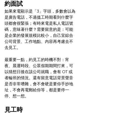
約面試
如果來電顯示是「3」字頭，多數會以為
是廣告電話，不過搵工時期看到什麼字
頭都會很緊張；有時來電是私人電話號
碼，意味著什麼？需要留意的是：可能
是企業的發展規模比較小，自己宜綜合
公司背景、工作地點、內容再考慮去不
去見工。
最重要一點，約見工的時機不對：宵
夜、晨運時段、公眾假期期間打來，可
以猜想日後在該公司就職，會有 OT 或
者輪班的情況。還有留意電話背景聲音
是否非常嘈雜，會不會硬是要你手抄地
址，不會再電郵給你等，都是要停一
停、想一想。
見工時