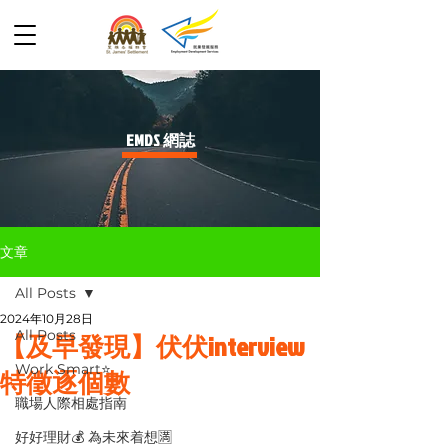
​EMDS 網誌
文章
All Posts
2024年10月28日
All Posts
【及早發現】伏伏interview
Work Smart⭐️
特徵逐個數
職場人際相處指南
好好理財💰 為未來着想🈵