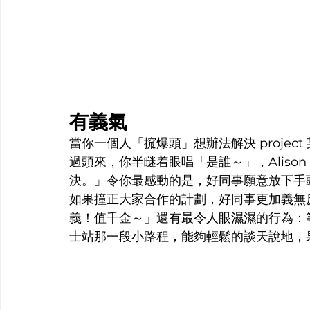
有義氣
當你一個人「搲爆頭」想辦法解決 proje
過頭來，你半瞇着眼唱「是誰～」，Aliso
決。」令你最感動的是，好同事願意放下手
如果撞正大家合作的計劃，好同事更加義無
義！值千金～」還有最令人眼濕濕的行為：
士站那一段小路程，能夠輕鬆的談天說地，