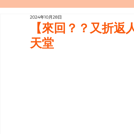
2024年10月28日
寫履歷表嘅技巧📝
行業知多啲
【來回？？又折返
天堂