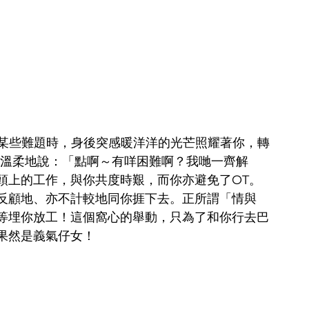
ct 某些難題時，身後突感暖洋洋的光芒照耀著你，轉
n 溫柔地說：「點啊～有咩困難啊？我哋一齊解
頭上的工作，與你共度時艱，而你亦避免了OT。
反顧地、亦不計較地同你捱下去。正所謂「情與
等埋你放工！這個窩心的舉動，只為了和你行去巴
果然是義氣仔女！