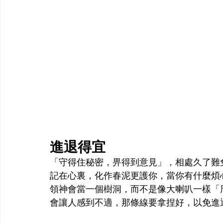
進退得宜
「守得住秘密，畀得到意見」，相處久了難
記在心裏，化作春泥更護你，當你有什麼煩
領神會當一個樹洞，而不是像大喇叭一樣「
會讓人感到不適，那條線要拿捏好，以免進