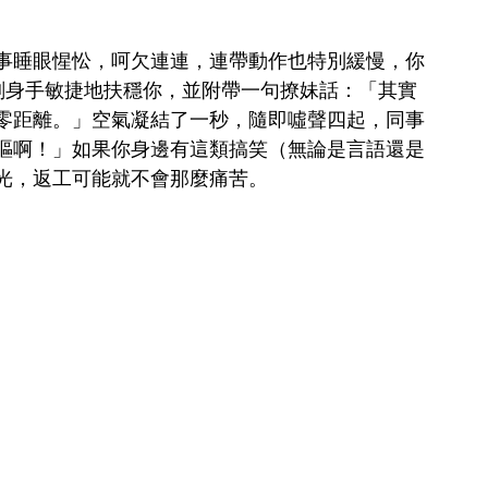
事睡眼惺忪，呵欠連連，連帶動作也特別緩慢，你
 立刻身手敏捷地扶穩你，並附帶一句撩妹話：「其實
零距離。」空氣凝結了一秒，隨即噓聲四起，同事
嘔啊！」如果你身邊有這類搞笑（無論是言語還是
光，返工可能就不會那麼痛苦。