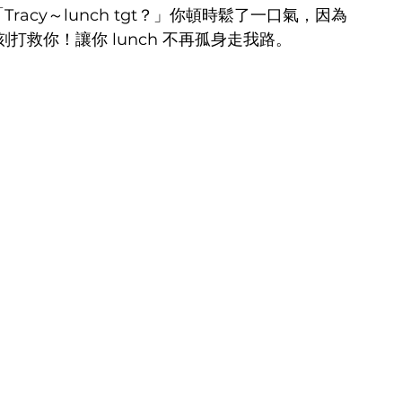
racy～lunch tgt？」你頓時鬆了一口氣，因為
救你！讓你 lunch 不再孤身走我路。