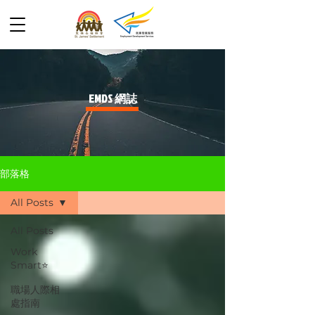
​EMDS 網誌
部落格
All Posts
All Posts
Work
Smart⭐️
職場人際相
處指南