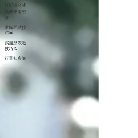
好好理財💰
為未來着想
🈵
求職面試技
巧🌟
寫履歷表嘅
技巧📝
行業知多啲