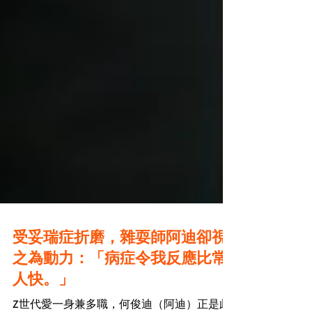
受妥瑞症折磨，雜耍師阿迪卻視
之為動力：「病症令我反應比常
人快。」