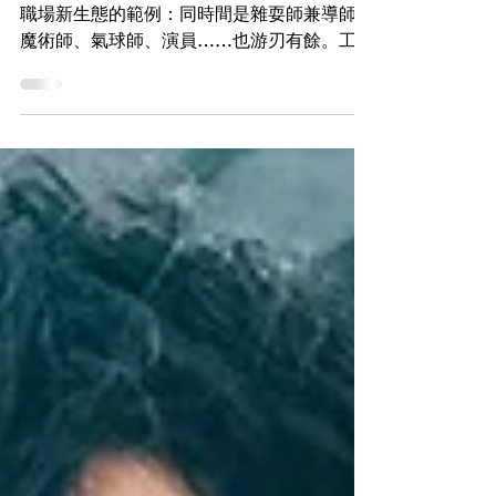
Z世代愛一身兼多職，何俊迪（阿迪）正是此
職場新生態的範例：同時間是雜耍師兼導師、
魔術師、氣球師、演員……也游刃有餘。工作
對於他，不單只用來糊口，還帶給大眾歡樂，
更因此為自己開啟了一扇出走闇黑之門。未巧
遇雜耍前，他受盡「妥瑞症」引致的身體抽搐
進逼，加上歧視目光，身心交瘁，唯有...