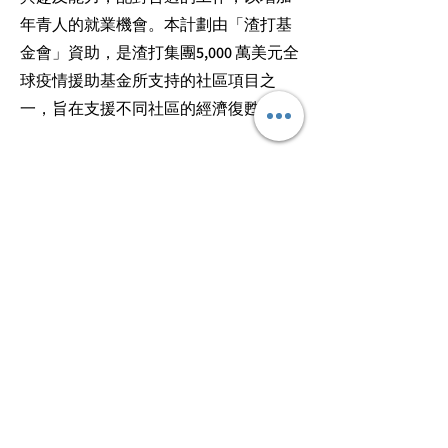
年青人的就業機會。本計劃由「渣打基
金會」資助，是渣打集團5,000 萬美元全
球疫情援助基金所支持的社區項目之
一，旨在支援不同社區的經濟復甦。
關於渣打銀行
渣打是一個具領導地位的國際銀行集
團，覆蓋全球60個增長迅速的市場，並
為額外85個市場的客戶服務。我們的使
命是透過我們獨特的多元性，推動商業
發展和促進繁榮。集團多年來的歷史及
一直堅守的信念展現於我們的品牌承諾
「一心做好，始終如一」。
渣打集團在倫敦證券交易所及香港交易