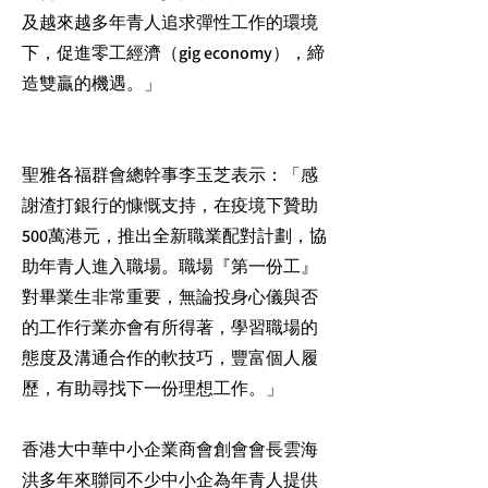
及越來越多年青人追求彈性工作的環境
下，促進零工經濟（gig economy），締
造雙贏的機遇。」
聖雅各福群會總幹事李玉芝表示：「感
謝渣打銀行的慷慨支持，在疫境下贊助
500萬港元，推出全新職業配對計劃，協
助年青人進入職場。職場『第一份工』
對畢業生非常重要，無論投身心儀與否
的工作行業亦會有所得著，學習職場的
態度及溝通合作的軟技巧，豐富個人履
歷，有助尋找下一份理想工作。」
香港大中華中小企業商會創會會長雲海
洪多年來聯同不少中小企為年青人提供