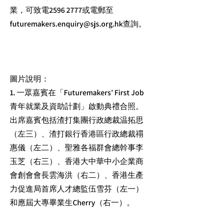
業，可致電2596 2777或電郵至
futuremakers.enquiry@sjs.org.hk
查詢。
圖片說明：
1. 一眾嘉賓在「Futuremakers’ First Job
青年就業及資助計劃」啟動典禮合照。
出席嘉賓包括渣打集團行政總裁温拓思
（左三）、渣打銀行香港區行政總裁禤
惠儀（左二）、聖雅各福群會總幹事李
玉芝（右三）、香港大中華中小企業商
會創會會長雲海洪（右二）、香港生產
力促進局首席人才總監伍雪芬（左一）
和應屆大專畢業生Cherry（右一）。