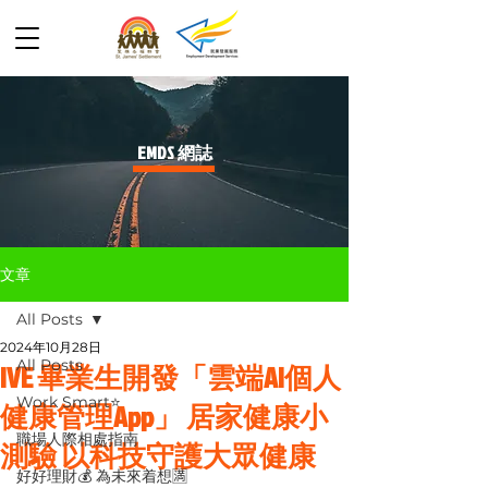
​EMDS 網誌
文章
All Posts
2024年10月28日
All Posts
IVE 畢業生開發「雲端AI個人
Work Smart⭐️
健康管理App」 居家健康小
職場人際相處指南
測驗 以科技守護大眾健康
好好理財💰 為未來着想🈵