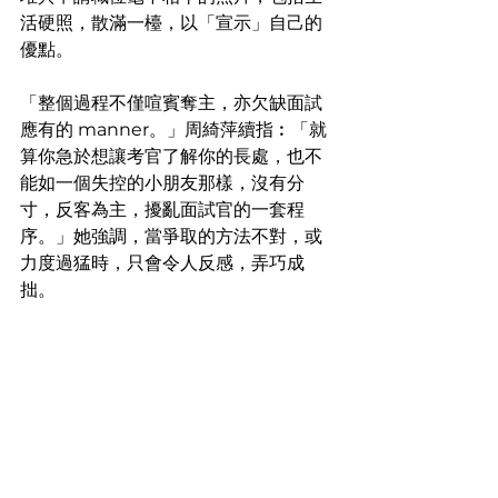
活硬照，散滿一檯，以「宣示」自己的
優點。
「整個過程不僅喧賓奪主，亦欠缺面試
應有的 manner。」周綺萍續指︰「就
算你急於想讓考官了解你的長處，也不
能如一個失控的小朋友那樣，沒有分
寸，反客為主，擾亂面試官的一套程
序。」她強調，當爭取的方法不對，或
力度過猛時，只會令人反感，弄巧成
拙。