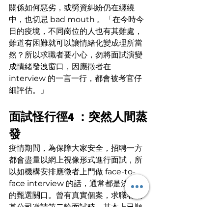
關係如何惡劣，或勞資糾紛仍在纏繞
中，也切忌 bad mouth 。「在今時今
日的疫境，不同崗位的人也有其難處，
難道有困難就可以讓情緒化變成理所當
然？所以求職者要小心，勿將面試演變
成情緒發洩窗口，因應徵者在 
interview 的一言一行，都會被考官仔
細評估。」
面試怪行徑4 ：突然人間蒸
發
疫情期間，為保障大家安全，招聘一方
都會盡量以網上視像形式進行面試，所
以如機構安排應徵者上門做 face-to-
face interview 的話，通常都是決定性
的甄選關口。曾有真實個案，求職者被
某公司邀請第二輪面試時，基本上已順
利過關， HR 為減少疫情下來來回回的