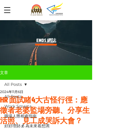
​EMDS 網誌
文章
All Posts
2024年11月6日
All Posts
HR 面試睹4大古怪行徑：應
Work Smart⭐️
徵者老婆監場旁聽、分享生
職場人際相處指南
活照、見工成哭訴大會？
好好理財💰 為未來着想🈵