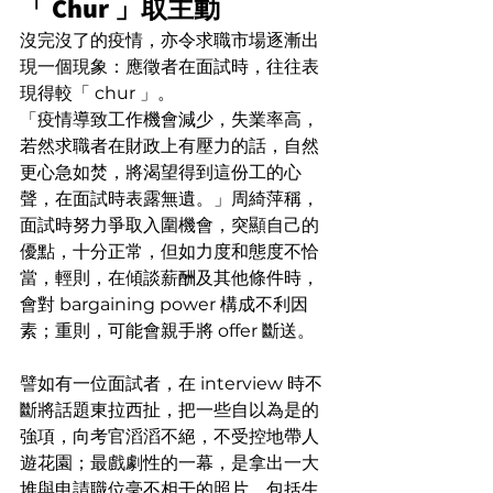
「 Chur 」取主動
沒完沒了的疫情，亦令求職市場逐漸出
現一個現象：應徵者在面試時，往往表
現得較「 chur 」。
「疫情導致工作機會減少，失業率高，
若然求職者在財政上有壓力的話，自然
更心急如焚，將渴望得到這份工的心
聲，在面試時表露無遺。」周綺萍稱，
面試時努力爭取入圍機會，突顯自己的
優點，十分正常，但如力度和態度不恰
當，輕則，在傾談薪酬及其他條件時，
會對 bargaining power 構成不利因
素；重則，可能會親手將 offer 斷送。
譬如有一位面試者，在 interview 時不
斷將話題東拉西扯，把一些自以為是的
強項，向考官滔滔不絕，不受控地帶人
遊花園；最戲劇性的一幕，是拿出一大
堆與申請職位毫不相干的照片，包括生