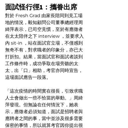
面試怪行徑1：攜眷出席
對於 Fresh Grad 由家長陪同到見工場
地的情況，毅知顧問公司董事總經理周
綺萍表示，已司空見慣，至於有應徵者
在太太陪伴之下 interview ，並要求入
內 sit-in ，站在面試官立場，不僅感到
無奇不有，對求職者的印象分，亦已大
打折扣。結果，當面試官和面試者談到
工作條件時，成功爭取在場旁聽的太
太，出「口」相助，考官亦同時宣告，
這場面試應告一段落。
「這次疫情的時間實在很長，引致求職
人士會做出一些不恰當的舉動。」周綺
萍發現。但無論在任何情況下，她表
示，應徵者必須知道，面試是招聘者與
應聘者之間的事，當中並涉及很多需要
保密的事情，所以就算考官因你提出很