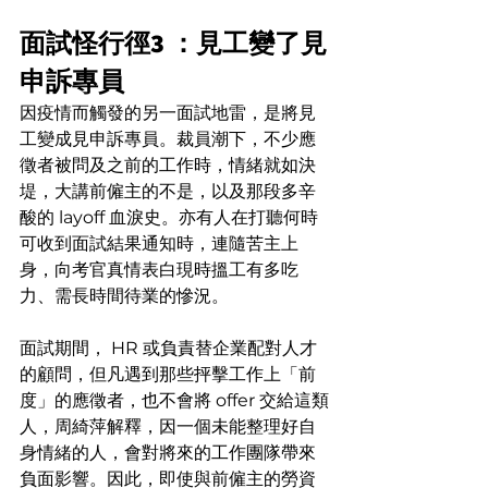
面試怪行徑3 ：見工變了見
申訴專員
因疫情而觸發的另一面試地雷，是將見
工變成見申訴專員。裁員潮下，不少應
徵者被問及之前的工作時，情緒就如決
堤，大講前僱主的不是，以及那段多辛
酸的 layoff 血淚史。亦有人在打聽何時
可收到面試結果通知時，連隨苦主上
身，向考官真情表白現時搵工有多吃
力、需長時間待業的慘況。
面試期間， HR 或負責替企業配對人才
的顧問，但凡遇到那些抨擊工作上「前
度」的應徵者，也不會將 offer 交給這類
人，周綺萍解釋，因一個未能整理好自
身情緒的人，會對將來的工作團隊帶來
負面影響。因此，即使與前僱主的勞資