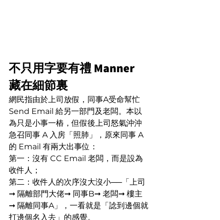
不只用字要有禮 Manner 
藏在細節裏
網民指由於上司放假，同事A受命幫忙 
Send Email 給另一部門及老闆。本以
為只是小事一樁，但假後上司怒氣沖沖
急召同事 A 入房「照肺」，原來同事 A 
的 Email 有兩大出事位：
第一：沒有 CC Email 老闆，而是設為
收件人；
第二：收件人的次序沒大沒小──「上司
➞ 隔離部門大佬➞ 同事B➞ 老闆➞ 樓主
➞ 隔離同事A」，一看就是「諗到邊個就
打邊個名入去」的感覺。