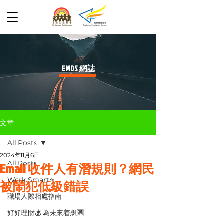
​EMDS 網誌
文章
All Posts
2024年11月6日
All Posts
Email 收件人有潛規則？網民
Work Smart⭐️
被鬧犯低級錯誤
職場人際相處指南
好好理財💰 為未來着想🈵