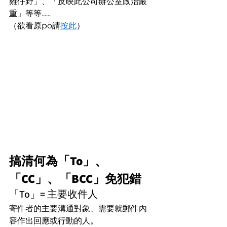
雞仔野」、「反映此公司辦公室政治嚴
重」等等......
（欲看原po請
按此
）
搞清何為「To」、
「CC」、「BCC」免犯錯
「To」= 主要收件人
寄件者的主要溝通對象、需要就郵件內
容作出回應或行動的人。