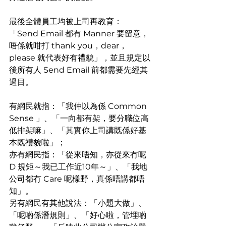
最後全體員工均被上司再教育：
「Send Email 都有 Manner 要留意，
唔係就咁打 thank you，dear，
please 就代表好有禮貌」，並且規定以
後所有人 Send Email 前都需要先經其
過目。
有網民就指：「我仲以為係 Common 
Sense 」、「一向都有架，要分職位高
低排架嘛」、「其實你上司講既係好基
本既禮貌啦」；
亦有網民指：「從來唔知，亦從來冇呢 
D 規矩～我已工作近10年～」、「我地
公司都冇 Care 呢樣野，真係唔講都唔
知」。
另有網民有其他說法：「小題大做」、
「呢啲係潛規則」、「好心啦，管埋啲