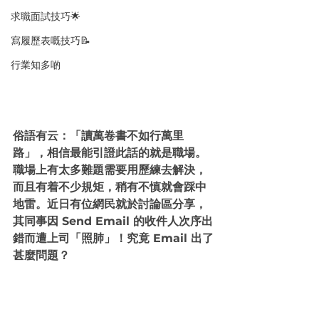
求職面試技巧🌟
寫履歷表嘅技巧📝
行業知多啲
俗語有云：「讀萬卷書不如行萬里
路」，相信最能引證此話的就是職場。
職場上有太多難題需要用歷練去解決，
而且有着不少規矩，稍有不慎就會踩中
地雷。近日有位網民就於討論區分享，
其同事因 Send Email 的收件人次序出
錯而遭上司「照肺」！究竟 Email 出了
甚麼問題？