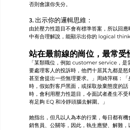
否則會讓你失分。
3. 出示你的邏輯思維：
由於壓力性題目不會有標準答案，所以回應
中有合理解說，能顯示出你的 logical t
站在最前線的崗位，最常受
「某類職位，例如 customer servi
要處理客人的投訴時，他們十居其九都是怒
甚至會提出一些無理要求。」周綺萍稱：「身為
時，假如對客戶黑面，或採取放棄態度的話
時，會利用壓力性題目，令面試者產生不受
有足夠 EQ 和冷靜頭腦去解圍。」
她指出，但凡以人為本的行業，每日都有機
銷售員、公關等，因此，執生應變、解難，