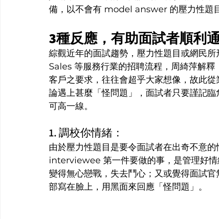
備，以不會有 model answer 的壓力
3種反應，有助面試者順利
綜觀近年的面試趨勢，壓力性題目或網民所
Sales 等服務行業的招聘流程，周綺萍
客戶之要求，往往會超乎大家想像，故此從
論遇上甚麼「怪問題」，面試者只要謹記臨
可高一線。
1. 調校你情緒：
由於壓力性題目是要令面試者在出奇不意的
interviewee 第一件要做的事，是管
變得無心戀戰，失去鬥心；又或覺得面試官
部寫在臉上，用黑面來回應「怪問題」。