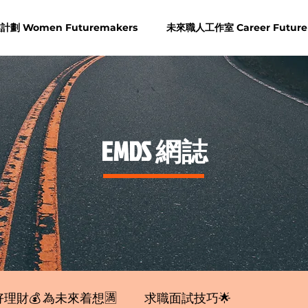
劃 Women Futuremakers
未來職人工作室 Career Future
​EMDS 網誌
理財💰 為未來着想🈵
求職面試技巧🌟