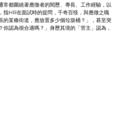
通常都圍繞著應徵者的閱歷、專長、工作經驗，以
，指HR在面試時的提問，千奇百怪，與應徵之職
區的某條街道，應放置多少個垃圾桶？」，甚至突
？你認為很合適嗎？」身歷其境的「苦主」認為，