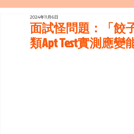
2024年11月6日
寫履歷表嘅技巧📝
行業知多啲
面試怪問題：「餃子
類Apt Test實測應變