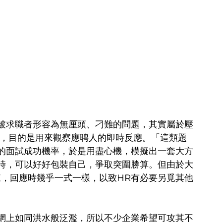
被求職者形容為無厘頭、刁難的問題，其實屬於壓
stions），目的是用來觀察應聘人的即時反應。「這類題
的面試成功機率，於是用盡心機，模擬出一套大方
時，可以好好包裝自己，爭取突圍勝算。但由於大
記誦下來，回應時幾乎一式一樣，以致HR有必要另覓其他
網上如同洪水般泛濫，所以不少企業希望可攻其不