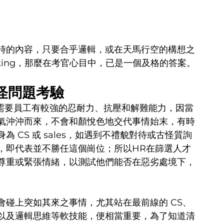
時的內容，只要合乎邏輯，或在天馬行空的構想之
hinking，那麼在考官心目中，已是一個及格的答案。
怪問題考驗
ce，是需要員工有較強的忍耐力、抗壓和解難能力，因當
氣沖沖而來，不會和顏悅色地交代事情始末，有時
 CS 或 sales，如遇到不禮貌對待或古怪質詢
，即代表並不勝任這個崗位；所以HR在篩選人才
尊重或緊張情緒，以測試他們能否在惡劣處境下，
會碰上突如其來之事情，尤其站在最前線的 CS、
以及邏輯思維等軟技能，便相當重要，為了知道清