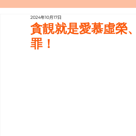
2024年10月17日
寫履歷表嘅技巧📝
行業知多啲
貪靚就是愛慕虛榮
罪！