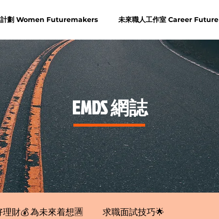
劃 Women Futuremakers
未來職人工作室 Career Future
​EMDS 網誌
理財💰 為未來着想🈵
求職面試技巧🌟