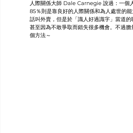
人際關係大師 Dale Carnegie 說過
85％則是靠良好的人際關係和為人處世的
話叫外賣，但是於「識人好過識字」當道的
甚至因為不敢爭取而錯失很多機會。不過膽
個方法～