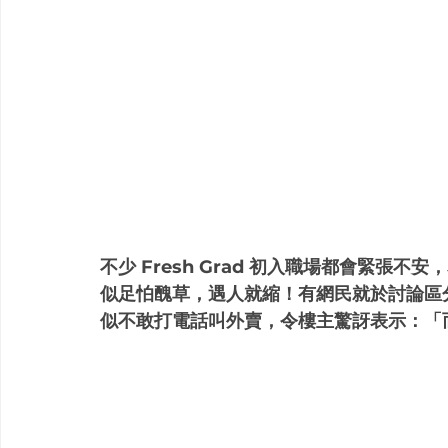
不少 Fresh Grad 初入職場都會緊張
似足怕醜草，遇人就縮！有網民就於討論區分享
似不敢打電話叫外賣，令樓主驚訝表示：「