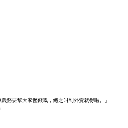
又無義務要幫大家慳錢嘅，總之叫到外賣就得啦。」
」