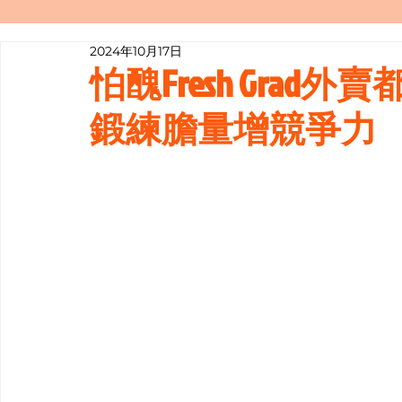
2024年10月17日
寫履歷表嘅技巧📝
行業知多啲
怕醜Fresh Gra
鍛練膽量增競爭力