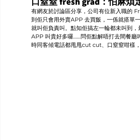
口窒窒 fresh grad：怕麻
有網友於討論區分享，公司有位新入職的 Fres
到佢只會用外賣APP 去買飯，一係就搭單
就叫佢負責叫。點知佢搞左一輪都未叫到，最
APP 叫貴好多囉......問佢點解唔打去
時同客傾電話都甩甩cut cut、口窒窒咁