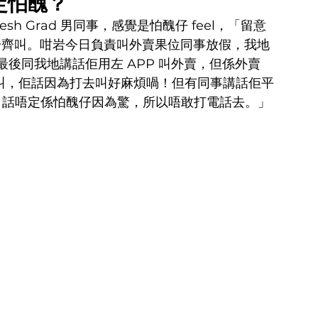
煩定怕醜？ 
h Grad 男同事，感覺是怕醜仔 feel，「留意
一齊叫。咁岩今日負責叫外賣果位同事放假，我地
後同我地講話佢用左 APP 叫外賣，但係外賣
間餐廳叫，佢話因為打去叫好麻煩喎！但有同事講話佢平
樣，話唔定係怕醜仔因為驚，所以唔敢打電話去。」