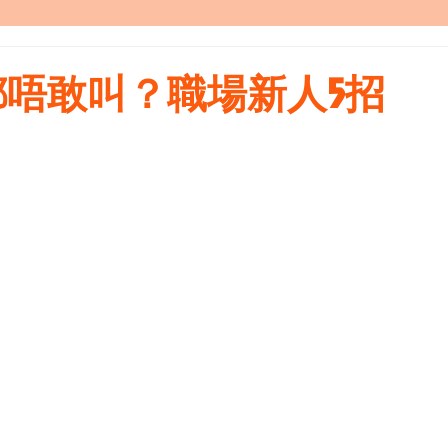
d外賣都唔敢叫？職場新人5招