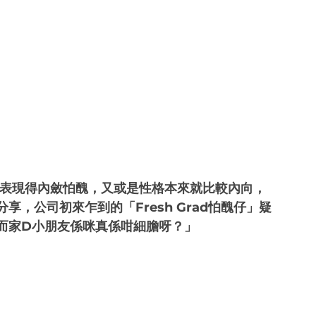
不安，表現得內斂怕醜，又或是性格本來就比較內向，
，公司初來乍到的「Fresh Grad怕醜仔」疑
而家D小朋友係咪真係咁細膽呀？」