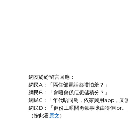
網友紛紛留言回應：
網民A：「隔住部電話都咁怕羞？」
網民B：「會唔會係佢想儲積分？」
網民C：「年代唔同喇，依家興用app，
網民D：「佢份工唔關勇氣事咪由得佢lor。
（按此看
原文
）