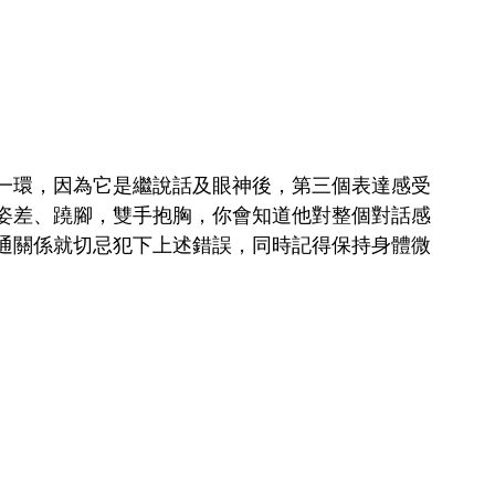
一環，因為它是繼說話及眼神後，第三個表達感受
姿差、蹺腳，雙手抱胸，你會知道他對整個對話感
通關係就切忌犯下上述錯誤，同時記得保持身體微