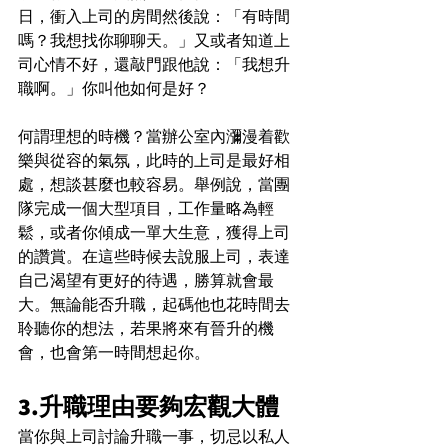
日，衝入上司的房間然後說：「有時間
嗎？我想找你聊聊天。」又或者知道上
司心情不好，還敲門跟他說：「我想升
職啊。」你叫他如何是好？
何謂理想的時機？當辦公室內瀰漫着歡
樂與從容的氣氛，此時的上司是最好相
處，想談甚麼也較容易。舉例說，當團
隊完成一個大型項目，工作量略為輕
鬆，或者你傾成一單大生意，獲得上司
的讚賞。在這些時候去說服上司，表達
自己渴望有更好的待遇，勝算就會最
大。無論能否升職，起碼他也花時間去
聆聽你的想法，若果將來有晉升的機
會，也會第一時間想起你。
3.升職理由要夠宏觀大體
當你與上司討論升職一事，切忌以私人