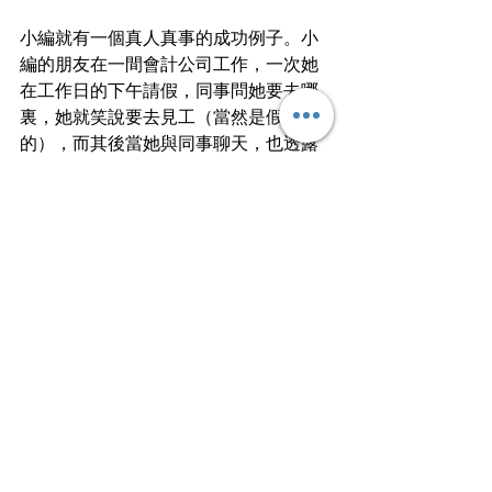
小編就有一個真人真事的成功例子。小
編的朋友在一間會計公司工作，一次她
在工作日的下午請假，同事問她要去哪
裏，她就笑說要去見工（當然是假
的），而其後當她與同事聊天，也透露
出自己在事業上的樽頸位，覺得自己要
尋求突破，但在現職崗位似無用武之
地。說者有心，聽者亦有意，事隔三星
期，她就獲得上司的通知，她將會升為
副經理。上司更特別拍拍她的膊頭說：
「我算待你不薄吧！要繼續留低一起打
江山！」究竟公司是一早計劃讓她升
職，還是突然想「挽留」她而安排升
職，相信明眼人也知答案。
當你決定要用這一招，平時就要與同事
「不經意」透露一下去意，甚至有其他
公司提出更好的工作條件。嘗試退後一