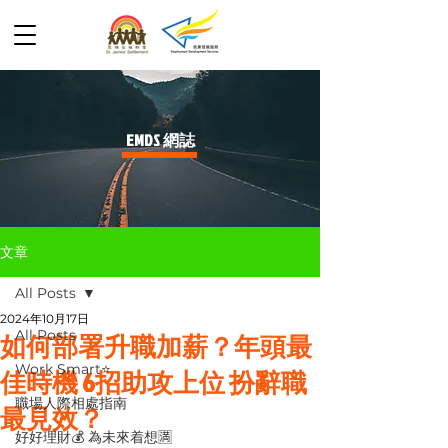
​EMDS 網誌
文章
All Posts
2024年10月17日
All Posts
如何部署升職加薪？年頭最
Work Smart⭐️
佳時機 6招助攻上位 扮辭職
職場人際相處指南
最見效？
好好理財💰 為未來着想🈵