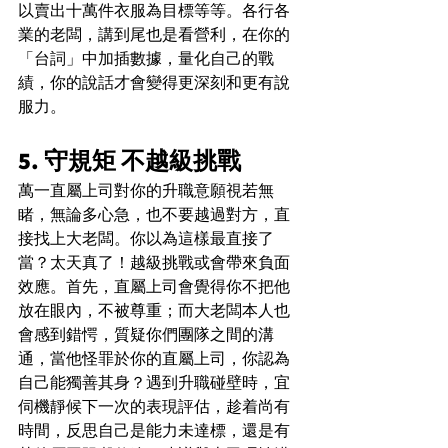
以賣出十萬件衣服為目標等等。各行各
業的老闆，講到尾也是看營利，在你的
「台詞」中加插數據，量化自己的戰
績，你的說話才會變得更深刻和更有說
服力。
5. 守規矩 不越級挑戰
萬一直屬上司對你的升職意願視若無
睹，無論多心急，也不要越過對方，直
接找上大老闆。你以為這樣最直接了
當？太天真了！越級挑戰或會帶來負面
效應。首先，直屬上司會覺得你不把他
放在眼內，不被尊重；而大老闆本人也
會感到錯愕，質疑你們團隊之間的溝
通，當他怪罪於你的直屬上司，你認為
自己能獨善其身？遇到升職碰壁時，宜
伺機靜候下一次的表現評估，趁着尚有
時間，反思自己是能力未達標，還是有