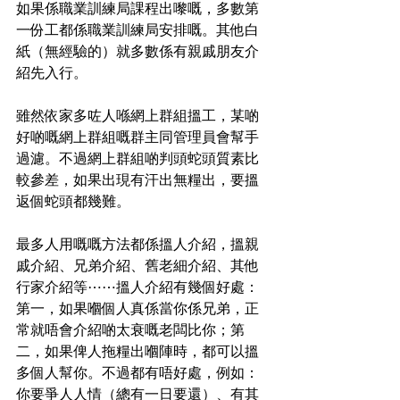
如果係職業訓練局課程出嚟嘅，多數第
一份工都係職業訓練局安排嘅。其他白
紙（無經驗的）就多數係有親戚朋友介
紹先入行。
雖然依家多咗人喺網上群組搵工，某啲
好啲嘅網上群組嘅群主同管理員會幫手
過濾。不過網上群組啲判頭蛇頭質素比
較參差，如果出現有汗出無糧出，要搵
返個蛇頭都幾難。
最多人用嘅嘅方法都係搵人介紹，搵親
戚介紹、兄弟介紹、舊老細介紹、其他
行家介紹等⋯⋯搵人介紹有幾個好處：
第一，如果嗰個人真係當你係兄弟，正
常就唔會介紹啲太衰嘅老闆比你；第
二，如果俾人拖糧出嗰陣時，都可以搵
多個人幫你。不過都有唔好處，例如：
你要爭人人情（總有一日要還）、有其