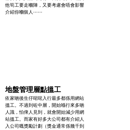
他筍工要走嗰陣，又要考慮會唔會影響
介紹你嗰個人⋯⋯
地盤管理層點搵工
依家啲後生仔啱啱入行最多都係用網站
搵工。不過到咗中層，開始喺行來多啲
人識，怕俾人見到，就會開始減少用網
站搵工。而家有好多大公司都有介紹人
入公司嘅獎勵計劃（獎金通常係幾千到