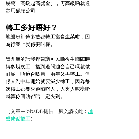
幾萬，高級越高獎金），再高級啲就通
常用獵頭公司。
轉工多好唔好？
地盤班師傅多數都轉工當食生菜咁，因
為行業上就係要咁樣。
管理層的話我都建議可以喺後生嗰陣時
轉多幾次工，搵到邊間適合自己嘅就做
耐啲，唔適合嘅第一兩年又再轉工。但
係人到中年開始就要減少轉工，因為每
次轉工都要夾過晒啲人，人夾人呢樣嘢
就算你個叻都唔一定夾到。
（文章由jobsDB提供，原文請按此：
地
盤佬點搵工
）