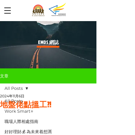
​EMDS 網誌
文章
All Posts
2024年11月6日
All Posts
地盤佬點搵工?!
Work Smart⭐️
職場人際相處指南
好好理財💰 為未來着想🈵