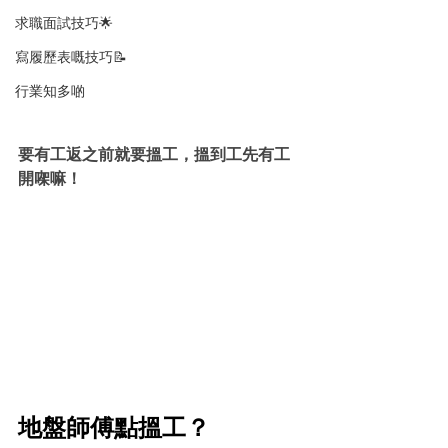
求職面試技巧🌟
寫履歷表嘅技巧📝
行業知多啲
要有工返之前就要搵工，搵到工先有工
開㗎嘛！
地盤師傅點搵工？