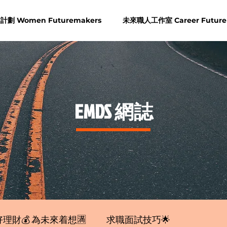
劃 Women Futuremakers
未來職人工作室 Career Future
​EMDS 網誌
理財💰 為未來着想🈵
求職面試技巧🌟