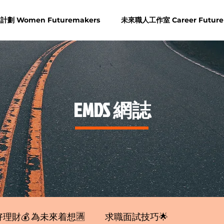
劃 Women Futuremakers
未來職人工作室 Career Future
​EMDS 網誌
理財💰 為未來着想🈵
求職面試技巧🌟