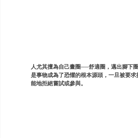
人尤其擅為自己畫圈──舒適圈，邁出腳下
是事物成為了恐懼的根本源頭，一旦被要求
能地拒絕嘗試或參與。