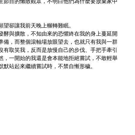
生節目的懶散觀眾，不明白他們為什麼要放棄家中
願望卻讓我前天晚上輾轉難眠。
發酵與擴散，不知由來的恐懼終在我的身上蔓延開
準備，而整個滾軸場放眼望去，也就只有我與一群
沒有取笑我，反而是放慢自己的步伐、手把手牽引
然，一開始的我還是會本能地拒絕嘗試，不敢輕舉
默默站起來繼續嘗試時，不禁自慚形穢。