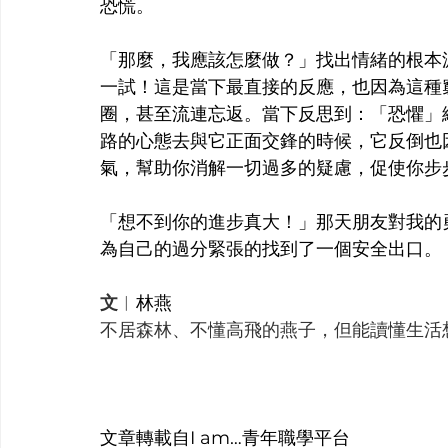
恐慌。
「那麼，我應該怎麼做？」找出情緒的根本
一試！這是當下最直接的反應，也因為這種
圈，甚至流連忘返。當下反思到：「恐懼」
路的心態去與它正面交鋒的時候，它反倒也
氣，幫助你消解一切過多的疑慮，促使你步
「想不到你的進步真大！」那天朋友對我的
為自己的過分緊張的找到了一個安全出口。
文
︱
林燕
不居森林、不懂高飛的燕子，但能讀懂生活
文章轉載自I am…青年職學平台