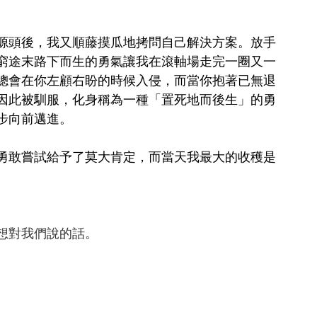
源頭後，我又順藤摸瓜地拷問自己解決方案。放手
窮途末路下而生的勇氣讓我在滾軸場走完一圈又一
總會在你左顧右盼的時候入侵，而當你抱著已無退
因此被馴服，化身稱為一種「置死地而後生」的勇
步向前邁進。
勇敢嘗試給予了莫大肯定，而當天我最大的收穫是
想對我們說的話。