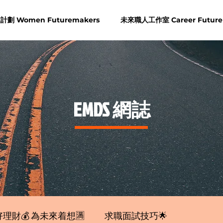
劃 Women Futuremakers
未來職人工作室 Career Future
​EMDS 網誌
理財💰 為未來着想🈵
求職面試技巧🌟