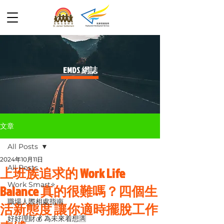
​EMDS 網誌
文章
All Posts
2024年10月11日
All Posts
上班族追求的 Work Life
Work Smart⭐️
Balance 真的很難嗎？四個生
職場人際相處指南
活新態度 讓你適時擺脫工作
好好理財💰 為未來着想🈵