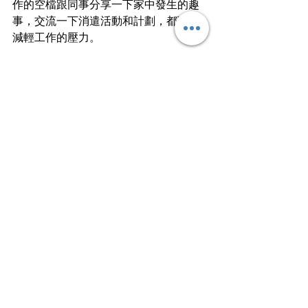
作的空檔跟同事分享一下家中發生的趣
事，交流一下消遣活動和計劃，都可以
減輕工作的壓力。
以上四個小生活技巧，也不太難吧？在
訴說自己失去「Work Life Balance」
的時候，不妨利用以上的方法，重拾生
活的樂趣。
（文章由 WIW-Women In Work 提
供，原文請按此：
上班族追求的 Work 
Life Balance 真的很難嗎？四個生活新
態度 讓你適時擺脫工作束縛
）
文章轉載自I am…青年職學平台
Work Smart⭐️