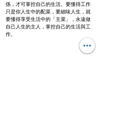
係，才可掌控自己的生活。要懂得工作
只是你人生中的配菜，要細味人生，就
要懂得享受生活中的「主菜」，永遠做
自己人生的主人，掌控自己的生活與工
作。
文
｜
子魚
如臨季魚潮不斷湧入，挨挨擠擠、擾擾
攘攘，不時有一兩條鮮艷的魚兒