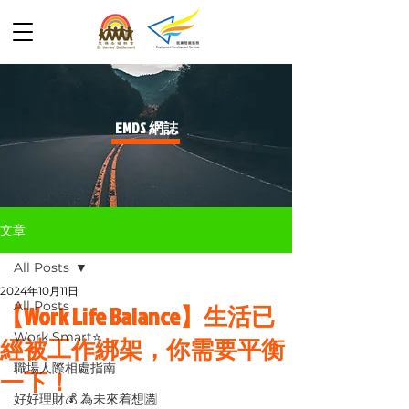
​EMDS 網誌
文章
All Posts
2024年10月11日
All Posts
【Work Life Balance】生活已
Work Smart⭐️
經被工作綁架，你需要平衡
職場人際相處指南
一下！
好好理財💰 為未來着想🈵