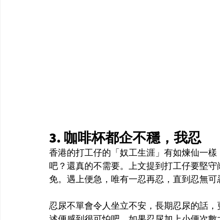
3. 咖啡杯都企不穩，我忍
香港的打工仔的「奴工生涯」有如煉仙一樣
吧？還真的不需要。上文提到打工仔要堅守
免。遇上便急，唯有一忍再忍，直到忍無可
忍尿不單會令人坐立不安，長期忍尿的話，更會
述便感到很可怕吧。如果忍尿加上小便次數