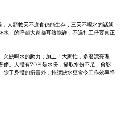
曾經說過，人類數天不進食仍能生存，三天不喝水的話就
杯水」的呼籲大家都耳熟能詳，不過打工仔要真正
，欠缺喝水的動力；加上「大家忙，多麼漂亮理
奢侈。人體有70％是水份，攝取水份不足，會影
。除了身體的損害外，持續缺水更會令工作效率降