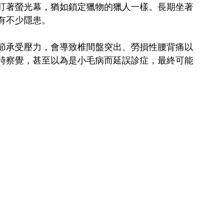
盯著螢光幕，猶如鎖定獵物的獵人一樣。長期坐著
有不少隱患。
節承受壓力，會導致椎間盤突出、勞損性腰背痛以
時察覺，甚至以為是小毛病而延誤診症，最終可能