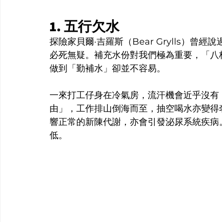
1. 五行欠水
探險家貝爾·吉羅斯（Bear Grylls）
必死無疑。補充水份對我們極為重要，「八
做到「勤補水」卻並不容易。
一來打工仔身在冷氣房，流汗機會近乎沒有
由」，工作排山倒海而至，抽空喝水亦變得
響正常的新陳代謝，亦會引發泌尿系統疾病
低。