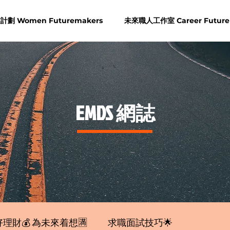
劃 Women Futuremakers
未來職人工作室 Career Future
​EMDS 網誌
理財💰 為未來着想🈵
求職面試技巧🌟