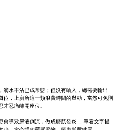
，滴水不沾已成常態；但沒有輸入，總需要輸出
崗位，上廁所這一類浪費時間的舉動，當然可免則
忍才忍痛離開座位。
導致尿液倒流，做成膀胱發炎......單看文字描
太少，會令體內積聚廢物，嚴重影響健康。