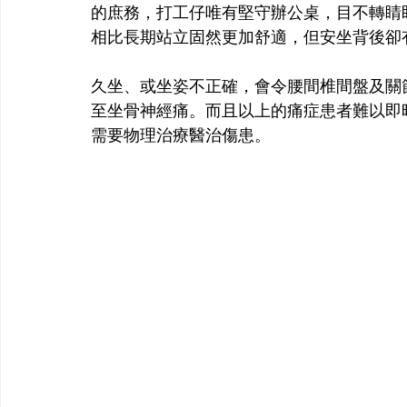
的庶務，打工仔唯有堅守辦公桌，目不轉睛
相比長期站立固然更加舒適，但安坐背後卻
久坐、或坐姿不正確，會令腰間椎間盤及關
至坐骨神經痛。而且以上的痛症患者難以即
需要物理治療醫治傷患。