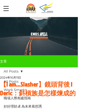
​EMDS 網誌
文章
All Posts
2024年10月11日
All Posts
【I am...Slasher】鏡頭背後 |
Work Smart⭐️
Deric：斜槓族是怎樣煉成的
職場人際相處指南
好好理財💰 為未來着想🈵