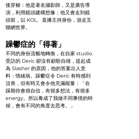
後穿梭：他是著名攝影師，又是廣告導
演，利用鏡頭建構想像；他又會走到鏡
頭前，以 KOL、直播主持身份，游走互
聯網世界。
躁鬱症的「得著」
不同的身份流暢地轉換，在自家 studio 
受訪的 Deric 卻沒有顧盼自雄，提起成
為 Slasher 的原因，他的答案出人意
料：情緒病。躁鬱症令 Deric 有時感到
沮喪，但有時又會令他充滿能量：「在
躁期你會很自信，有很多想法，有很多 
energy。所以養成了我做不同事情的時
候，會有不同的角度去思考。」