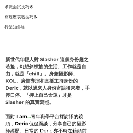
求職面試技巧🌟
寫履歷表嘅技巧📝
行業知多啲
新世代年輕人對 Slasher 這個身份趨之
若鶩，幻想斜槓族的生活、工作就是自
由，就是「chill」。身兼攝影師、
KOL、廣告導演和直播主持身份的 
Deric，就以過來人身份寄語後來者，手
停口停、「押上自己命運」才是 
Slasher 的真實寫照。
面對
 I am
...
青年職學平台採訪隊的鏡
頭，
Deric
 侃侃而談，分享自己的攝影
師經歷。日常的 Deric 亦不時在鏡頭前