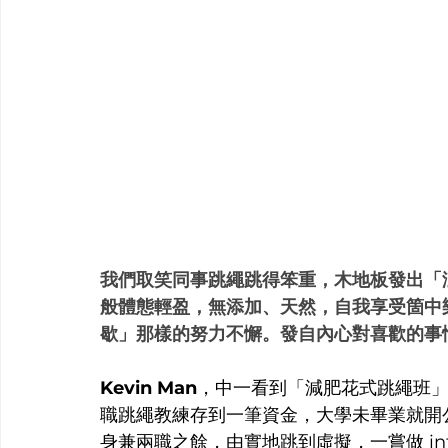
我們取笑同事跳繩跳得笨重，木地板發出「澎澎
般體態輕盈，無添加、天然，自我享受箇中
歇」那樣的努力不懈。發自內心對喜歡的事
Kevin Man
，中一看到「減肥花式跳繩班
職跳繩教練存到一筆資金，大學未畢業就開
身兼兩職之餘，由實地跳到虛擬，一嘗做 inf