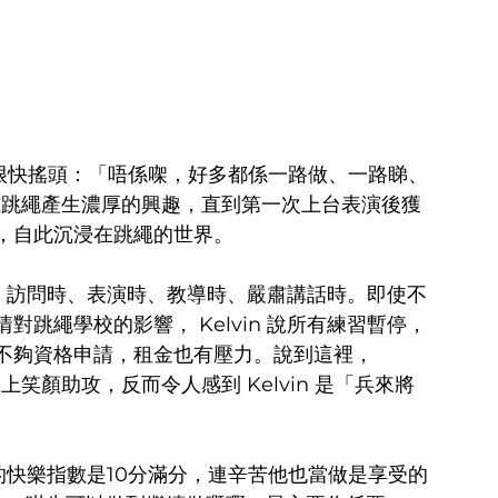
ed？他卻很快搖頭：「唔係㗎，好多都係一路做、一路睇、
花式跳繩產生濃厚的興趣，直到第一次上台表演後獲
，自此沉浸在跳繩的世界。
笑容：訪問時、表演時、教導時、嚴肅講話時。即使不
跳繩學校的影響， Kelvin 說所有練習暫停，
不夠資格申請，租金也有壓力。說到這裡， 
上笑顏助攻，反而令人感到 Kelvin 是「兵來將
工作的快樂指數是10分滿分，連辛苦他也當做是享受的