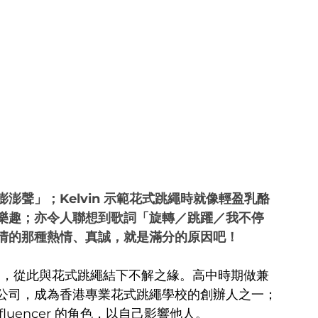
聲」；Kelvin 示範花式跳繩時就像輕盈乳酪
樂趣；亦令人聯想到歌詞「旋轉／跳躍／我不停
情的那種熱情、真誠，就是滿分的原因吧！
」，從此與花式跳繩結下不解之緣。高中時期做兼
公司，成為香港專業花式跳繩學校的創辦人之一；
luencer 的角色，以自己影響他人。