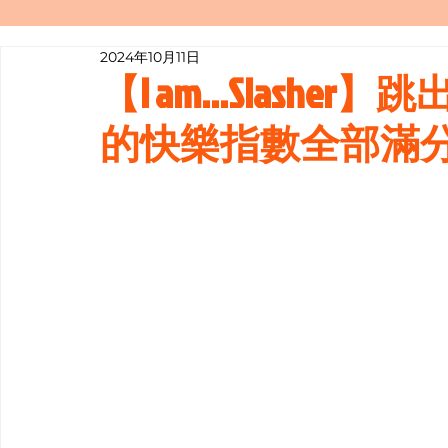
2024年10月11日
寫履歷表嘅技巧📝
行業知多啲
【I am...Slasher】
的快樂指數全部滿