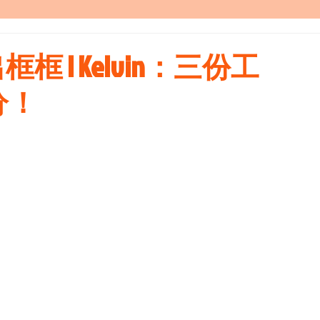
跳出框框 | Kelvin：三份工
分！