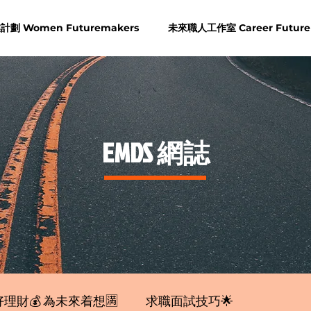
劃 Women Futuremakers
未來職人工作室 Career Future
​EMDS 網誌
理財💰 為未來着想🈵
求職面試技巧🌟