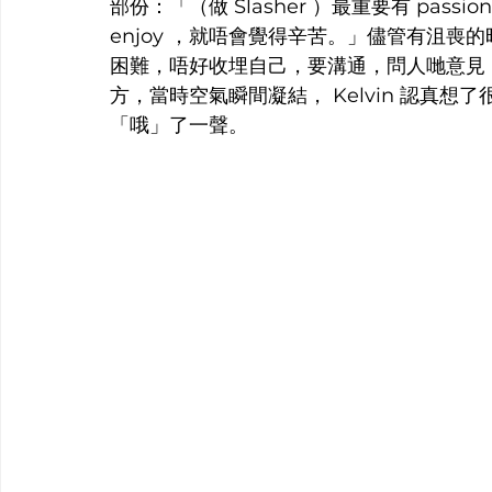
部份：「（做 Slasher ）最重要有 pas
enjoy ，就唔會覺得辛苦。」儘管有沮喪的
困難，唔好收埋自己，要溝通，問人哋意見
方，當時空氣瞬間凝結， Kelvin 認真
「哦」了一聲。