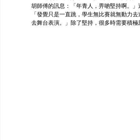
胡師傅的訊息：「年青人，畀啲堅持啊。」還未
「發覺只是一直跳，學生無比賽就無動力去
去舞台表演。」除了堅持，很多時需要積極