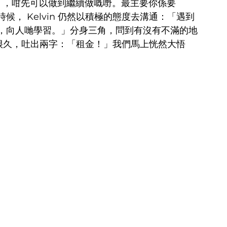
sion ，咁先可以做到繼續做嘅嘢。最主要你係要 
時候， Kelvin 仍然以積極的態度去溝通：「遇到
，向人哋學習。」分身三角，問到有沒有不滿的地
想了很久，吐出兩字：「租金！」我們馬上恍然大悟