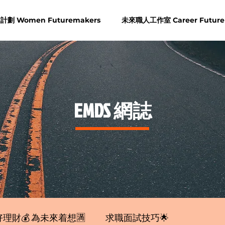
劃 Women Futuremakers
未來職人工作室 Career Future
​EMDS 網誌
理財💰 為未來着想🈵
求職面試技巧🌟