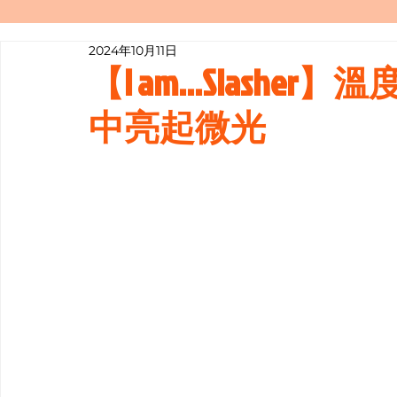
2024年10月11日
寫履歷表嘅技巧📝
行業知多啲
【I am...Slasher】
中亮起微光