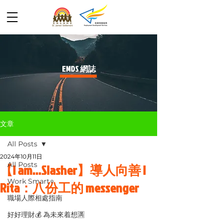
​EMDS 網誌
文章
All Posts
2024年10月11日
All Posts
【I am...Slasher】導人向善 |
Work Smart⭐️
Rita：八份工的 messenger
職場人際相處指南
好好理財💰 為未來着想🈵