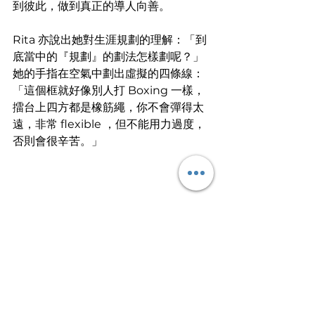
到彼此，做到真正的導人向善。
Rita 亦說出她對生涯規劃的理解：「到
底當中的『規劃』的劃法怎樣劃呢？」
她的手指在空氣中劃出虛擬的四條線：
「這個框就好像別人打 Boxing 一樣，
擂台上四方都是橡筋繩，你不會彈得太
遠，非常 flexible ，但不能用力過度，
否則會很辛苦。」
https://youtu.be/QKBywHh6zhc