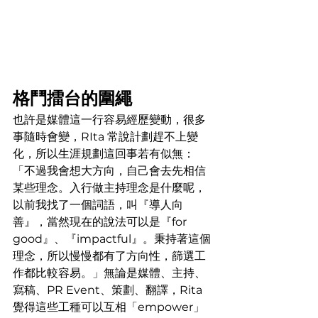
格鬥擂台的圍繩
也許是媒體這一行容易經歷變動，很多
事隨時會變，RIta 常說計劃趕不上變
化，所以生涯規劃這回事若有似無：
「不過我會想大方向，自己會去先相信
某些理念。入行做主持理念是什麼呢，
以前我找了一個詞語，叫『導人向
善』，當然現在的說法可以是『for 
good』、『impactful』。秉持著這個
理念，所以慢慢都有了方向性，篩選工
作都比較容易。」無論是媒體、主持、
寫稿、PR Event、策劃、翻譯，Rita 
覺得這些工種可以互相「empower」