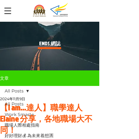
​EMDS 網誌
文章
All Posts
2024年11月9日
All Posts
【I am...達人】職學達人
Work Smart⭐️
Elaine 分享，各地職場大不
職場人際相處指南
同！
好好理財💰 為未來着想🈵