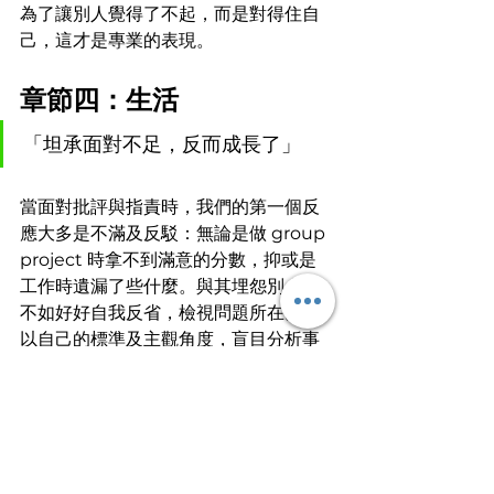
為了讓別人覺得了不起，而是對得住自
己，這才是專業的表現。
章節四：生活
「坦承面對不足，反而成長了」
當面對批評與指責時，我們的第一個反
應大多是不滿及反駁：無論是做 group 
project 時拿不到滿意的分數，抑或是
工作時遺漏了些什麼。與其埋怨別人，
不如好好自我反省，檢視問題所在。別
以自己的標準及主觀角度，盲目分析事
情。當你懂得接納不同的意見，坦承面
對不足，你的職場歷練會讓你慚慚成
長。