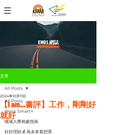
​EMDS 網誌
文章
All Posts
2024年10月11日
All Posts
【I am...書評】工作，剛剛好
Work Smart⭐️
就好
職場人際相處指南
好好理財💰 為未來着想🈵