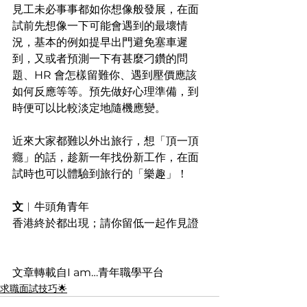
見工未必事事都如你想像般發展，在面
試前先想像一下可能會遇到的最壞情
況，基本的例如提早出門避免塞車遲
到，又或者預測一下有甚麼刁鑽的問
題、HR 會怎樣留難你、遇到壓價應該
如何反應等等。預先做好心理準備，到
時便可以比較淡定地隨機應變。
近來大家都難以外出旅行，想「頂一頂
癮」的話，趁新一年找份新工作，在面
試時也可以體驗到旅行的「樂趣」！
文
︱
牛頭角青年
香港終於都出現；請你留低一起作見證
文章轉載自I am…青年職學平台
求職面試技巧🌟