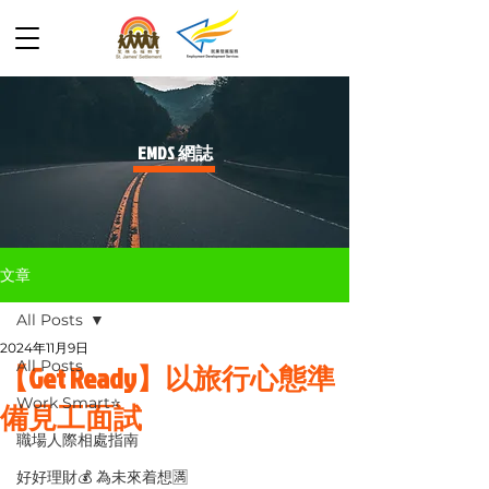
​EMDS 網誌
文章
All Posts
2024年11月9日
All Posts
【Get Ready】以旅行心態準
Work Smart⭐️
備見工面試
職場人際相處指南
好好理財💰 為未來着想🈵