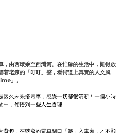
車，由西環乘至西灣河。在忙碌的生活中，難得放
聽着老練的「叮叮」聲，看街道上真實的人文風
ime」。
是因久未乘搭電車，感覺一切都很清新！一個小時
物中，領悟到一些人生哲理：
大背包，在狹窄的電車閘口「轉」入車廂，才不顯