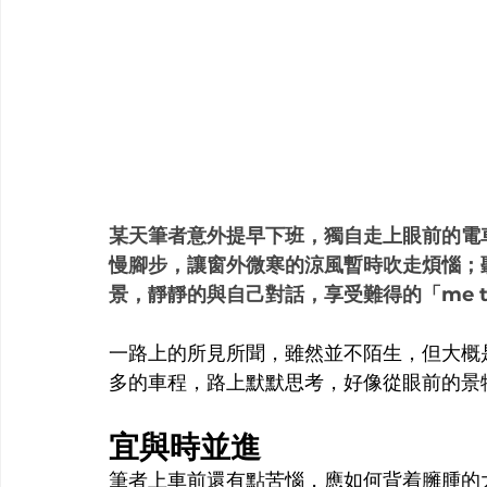
某天筆者意外提早下班，獨自走上眼前的電
慢腳步，讓窗外微寒的涼風暫時吹走煩惱；
景，靜靜的與自己對話，享受難得的「me t
一路上的所見所聞，雖然並不陌生，但大概
多的車程，路上默默思考，好像從眼前的景
宜與時並進
筆者上車前還有點苦惱，應如何背着臃腫的