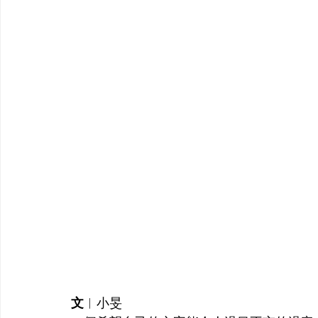
文
︱
小旻