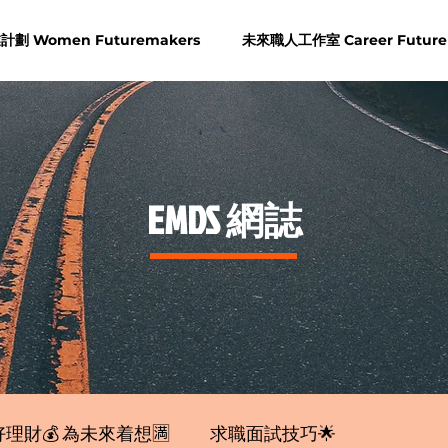
劃 Women Futuremakers
未來職人工作室 Career Future
​EMDS 網誌
理財💰 為未來着想🈵
求職面試技巧🌟