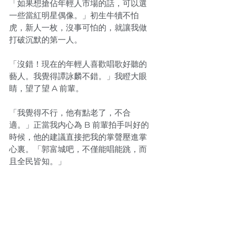
「如果想搶佔年輕人市場的話，可以選
一些當紅明星偶像。」初生牛犢不怕
虎，新人一枚，沒事可怕的，就讓我做
打破沉默的第一人。
「沒錯！現在的年輕人喜歡唱歌好聽的
藝人。我覺得譚詠麟不錯。」我瞪大眼
睛，望了望 A 前輩。
「我覺得不行，他有點老了，不合
適。」正當我内心為 B 前輩拍手叫好的
時候，他的建議直接把我的掌聲壓進掌
心裏。「郭富城吧，不僅能唱能跳，而
且全民皆知。」