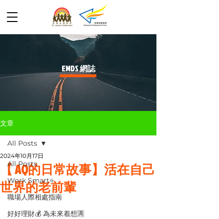
​EMDS 網誌
文章
All Posts
2024年10月17日
All Posts
【 AQ的日常故事】活在自己
Work Smart⭐️
世界的老前輩
職場人際相處指南
好好理財💰 為未來着想🈵