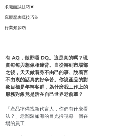
求職面試技巧🌟
寫履歷表嘅技巧📝
行業知多啲
有 AQ，做野唔 DQ。這是真的嗎？現
實每每與想像相違背。自從轉到市場部
之後，天天做着身不由己的事、說着言
不由衷的話真的好辛苦。你說產品的對
象目標是年輕客群，為什麽我工作上的
服務對象竟是活在自己世界老前輩？
「產品準備找新代言人，你們有什麽看
法？」老闆深如海的目光掃視每一個在
場的員工