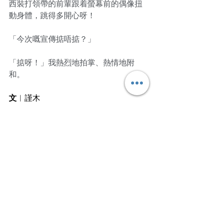
西裝打領帶的前輩跟着螢幕前的偶像扭
動身體，跳得多開心呀！
「今次嘅宣傳掂唔掂？」
「掂呀！」我熱烈地拍掌、熱情地附
和。
﻿文
︱
謹木
尋覓自然的恬靜，靜待未來的美好
文章轉載自I am…青年職學平台
Work Smart⭐️