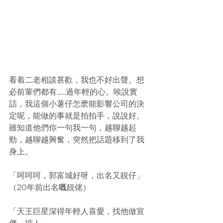
看着二老相談甚歡，我也不好出聲。想
必前輩們都有......過年輕的心。唉說實
話，我這個小薯仔怎麽能影響公司的決
定呢，能做的事就是拍拍手，說說好。
雖知道他們你一句我一句，越聊越起
勁，越聊越興奮，突然把話題移到了我
身上。
「呵呵呵，郭富城好呀，出名又靚仔」
（20年前出名
嘅
靚佬）
「天王巨星深得年輕人喜愛，找他做宣