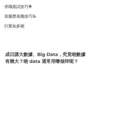
求職面試技巧🌟
寫履歷表嘅技巧📝
行業知多啲
成日講大數據、Big Data，究竟啲數據
有幾大？啲 data 通常用嚟做咩呢？