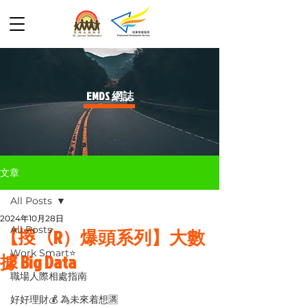
​EMDS 網誌
文章
All Posts
2024年10月28日
All Posts
【𢲷（R）爆頭系列】大數
Work Smart⭐️
據 Big Data
職場人際相處指南
好好理財💰 為未來着想🈵