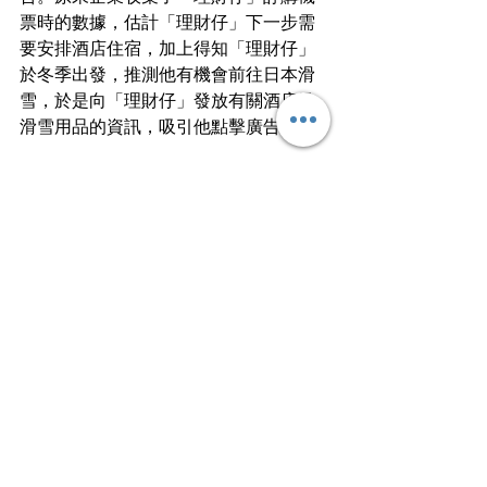
票時的數據，估計「理財仔」下一步需
要安排酒店住宿，加上得知「理財仔」
於冬季出發，推測他有機會前往日本滑
雪，於是向「理財仔」發放有關酒店及
滑雪用品的資訊，吸引他點擊廣告。
（文章由信報財經新聞提供，原文請按
此：
跟住理財
）
文章轉載自I am…青年職學平台
Work Smart⭐️
查看全部
最新文章