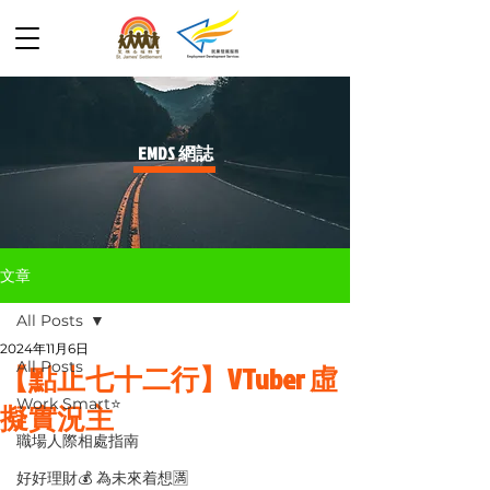
​EMDS 網誌
文章
All Posts
2024年11月6日
All Posts
【點止七十二行】VTuber 虛
Work Smart⭐️
擬實況主
職場人際相處指南
好好理財💰 為未來着想🈵