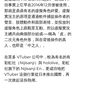
但事實上它早在2016年12月便被使用，
那就是鼎鼎有名的虛擬角色絆愛。虛擬
實況主的原理是通過軟件捕捉操作者的
聲音、肢體動作和面部表情，並投放到
虛擬角色上跟觀眾互動。所以虛擬實況
主總共由兩個部分組成──稱為「皮」的
二次元角色外形，與在背後操作的真
人，也即是「中之人」。
在眾多 VTuber 公司中，較為有名的有
彩虹社（Nijisanji）與 hololive。彩虹
社旗下的 Nijisanji En，更成功地把 
VTuber 這個行業從日本推出國際，再
一次掀起這份熱潮。