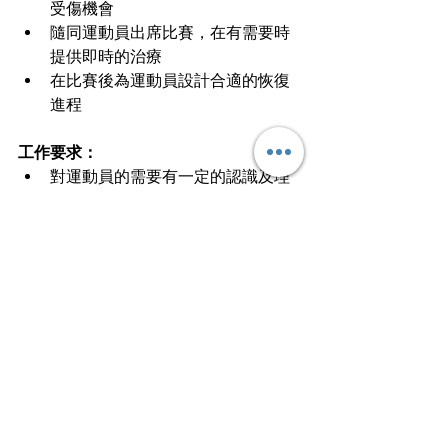
受傷機會
隨同運動員出席比賽，在有需要時
提供即時的治療
在比賽後為運動員設計合適的恢復
進程
工作要求：
對運動員的需要有一定的認識及理
解
在成績和運動員健康之間保持平衡
熟悉不同運動的訓練重點及比賽時
容易受傷之處
文章轉載自I am…青年職學平台
行業知多啲