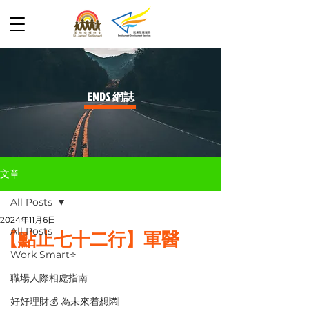
​EMDS 網誌
文章
All Posts
2024年11月6日
All Posts
【點止七十二行】軍醫
Work Smart⭐️
職場人際相處指南
好好理財💰 為未來着想🈵