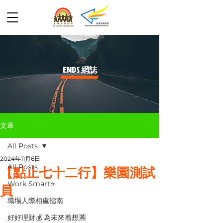
​EMDS 網誌
文章
All Posts
2024年11月6日
All Posts
【點止七十二行】樂園測試
Work Smart⭐️
員
職場人際相處指南
好好理財💰 為未來着想🈵