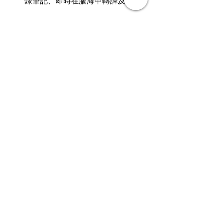
錄筆記、即時在腦海中轉譯及口述
以下短片介紹了口譯員的工作，和這個
職位的小秘密：
https://youtu.be/dhlYd3oFd1E
文章轉載自I am…青年職學平台
行業知多啲
查看全部
最新文章