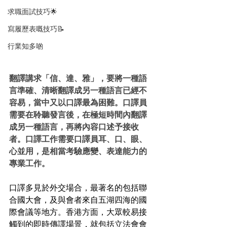
求職面試技巧🌟
寫履歷表嘅技巧📝
行業知多啲
翻譯講求「信、達、雅」，要將一種語
言準確、清晰翻譯成另一種語言已經不
容易，當中又以口譯最為困難。口譯員
需要在聆聽發言後，在極短時間內翻譯
成另一種語言，再將內容口述予接收
者。口譯工作需要口譯員耳、口、眼、
心並用，是相當考驗應變、表達能力的
專業工作。
口譯多見於外交場合，最著名的包括聯
合國大會，及與會者來自五湖四海的國
際會議等地方。香港方面，大眾較易接
觸到的即時傳譯場景，就包括立法會會