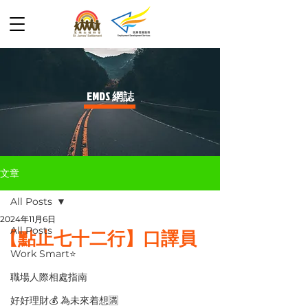
​EMDS 網誌
文章
All Posts
2024年11月6日
All Posts
【點止七十二行】口譯員
Work Smart⭐️
職場人際相處指南
好好理財💰 為未來着想🈵