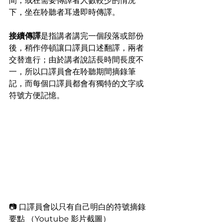
間，或在需要傳譯者人數較少的情況
下，坐在聆聽者耳邊即時傳譯。
接續傳譯
是指講者講完一個段落或部份
後，稍作停頓讓口譯員口述翻譯，兩者
交替進行；由於講者說話長時間長度不
一，所以口譯員會在聆聽期間摘錄筆
記，而每個口譯員都會有獨特的文字或
符號方便記憶。
📷 口譯員會以只有自己明白的符號摘錄
要點 （Youtube 影片截圖）