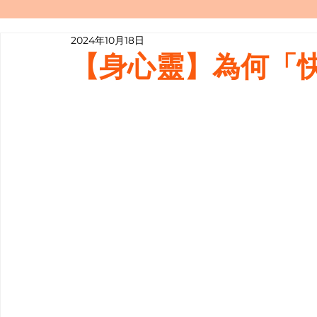
2024年10月18日
寫履歷表嘅技巧📝
行業知多啲
【身心靈】為何「