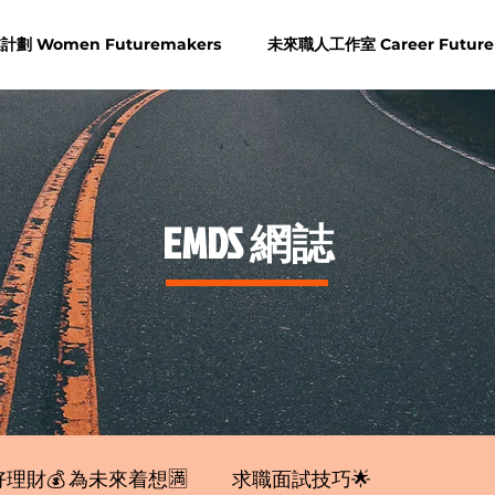
劃 Women Futuremakers
未來職人工作室 Career Future
​EMDS 網誌
理財💰 為未來着想🈵
求職面試技巧🌟