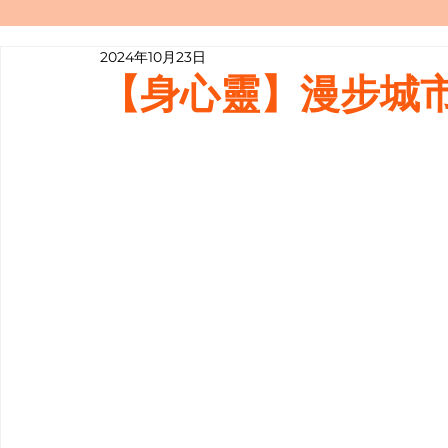
2024年10月23日
寫履歷表嘅技巧📝
行業知多啲
【身心靈】漫步城