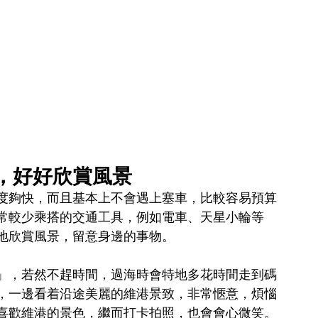
話，好好欣賞風景
度夠快，而且基本上不會遇上塞車，比較容易預算
常較少乘搭的交通工具，例如電車、天星小輪等
地欣賞風景，留意身邊的事物。
」，若然不趕時間，過海時會特地多花時間走到碼
，一邊看着沿途美麗的維港景致，非常愜意，煩惱
喜歡維港的景色，繼而打卡拍照，也會會心微笑。