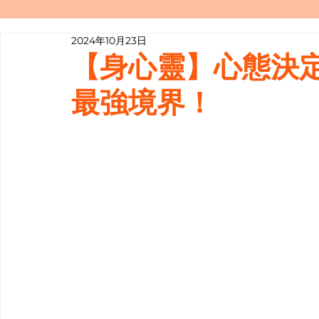
2024年10月23日
寫履歷表嘅技巧📝
行業知多啲
【身心靈】心態決
最強境界！