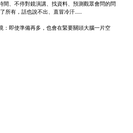
時間、不停對鏡演講、找資料、預測觀眾會問的問
了所有，話也說不出、直冒冷汗......
境：即使準備再多，也會在緊要關頭大腦一片空