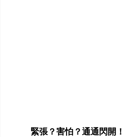
緊張？害怕？通通閃開！