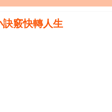
小訣竅快轉人生