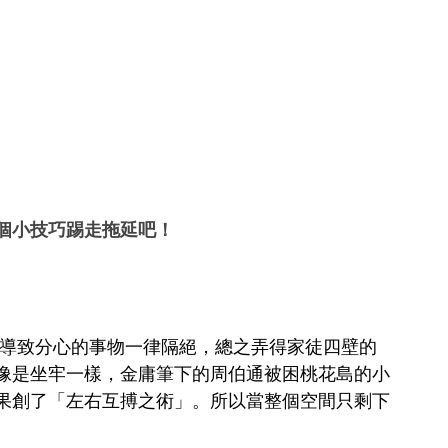
個小技巧踢走拖延吧！
等導致分心的事物一律隔絕，總之弄得家徒四壁的
像是坐牢一樣，金庸筆下的周伯通被困桃花島的小
果創了「左右互搏之術」。所以當整個空間只剩下