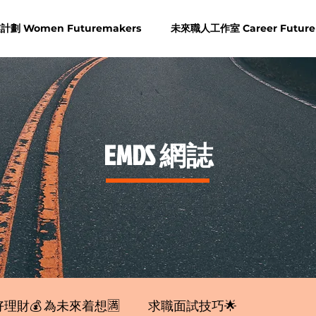
劃 Women Futuremakers
未來職人工作室 Career Future
​EMDS 網誌
理財💰 為未來着想🈵
求職面試技巧🌟