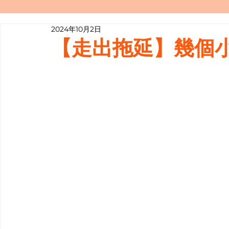
2024年10月2日
寫履歷表嘅技巧📝
行業知多啲
【走出拖延】幾個