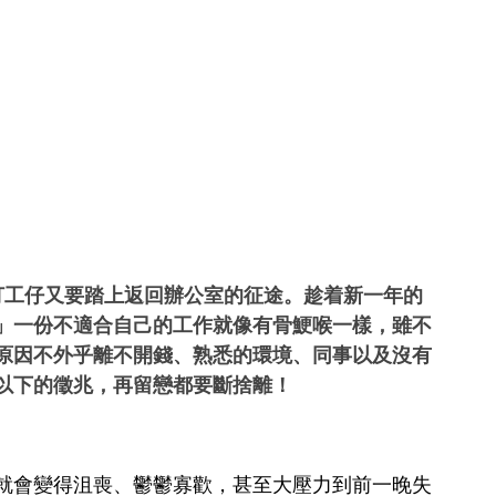
打工仔又要踏上返回辦公室的征途。趁着新一年的
」一份不適合自己的工作就像有骨鯁喉一樣，雖不
原因不外乎離不開錢、熟悉的環境、同事以及沒有
以下的徵兆，再留戀都要斷捨離！
就會變得沮喪、鬱鬱寡歡，甚至大壓力到前一晚失