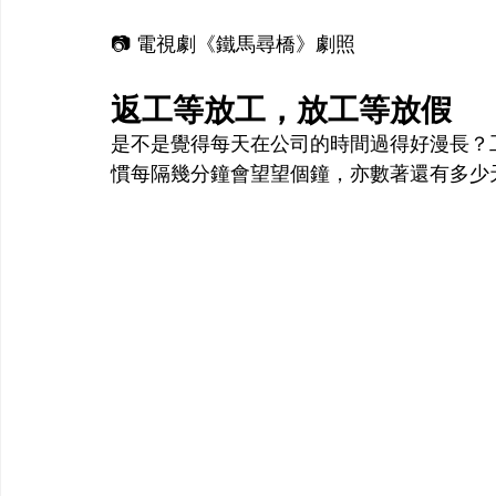
📷 電視劇《鐵馬尋橋》劇照
返工等放工，放工等放假
是不是覺得每天在公司的時間過得好漫長？
慣每隔幾分鐘會望望個鐘，亦數著還有多少天