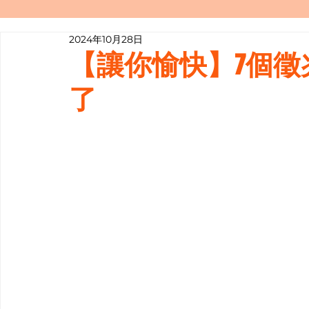
2024年10月28日
寫履歷表嘅技巧📝
行業知多啲
【讓你愉快】7個
了