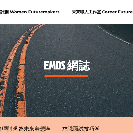
劃 Women Futuremakers
未來職人工作室 Career Future
​EMDS 網誌
理財💰 為未來着想🈵
求職面試技巧🌟