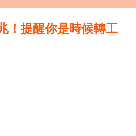
徵兆！提醒你是時候轉工