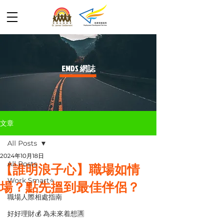
​EMDS 網誌
文章
All Posts
2024年10月18日
All Posts
【誰明浪子心】職場如情
Work Smart⭐️
場？點先搵到最佳伴侶？
職場人際相處指南
好好理財💰 為未來着想🈵