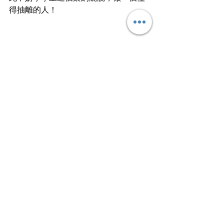
得抽離的人！
文
︱
寒一
冰封三尺非一日之寒，成功也非單憑一
天的努力。
文章轉載自I am…青年職學平台
Work Smart⭐️