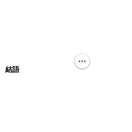
結語
助人為樂是一種美德，畢竟「施比受更
有福」。但我們要懂得如何做聰明的好
人，正如為自己着想時不能傷害別人，
為他人着想時也不要忽略了自己啊！維
護自己應有的權利，給予他人正確的引
導，再在合適的時機伸出援手，這才是
真正的幫了大忙啊！