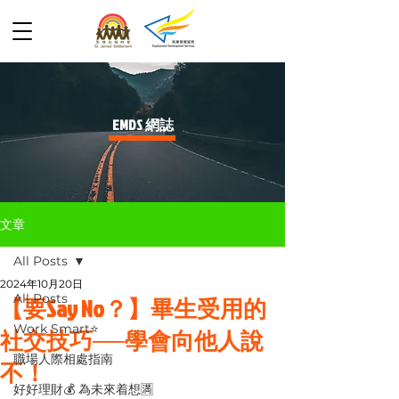
​EMDS 網誌
文章
All Posts
2024年10月20日
All Posts
【要Say No？】畢生受用的
Work Smart⭐️
社交技巧──學會向他人說
職場人際相處指南
不！
好好理財💰 為未來着想🈵