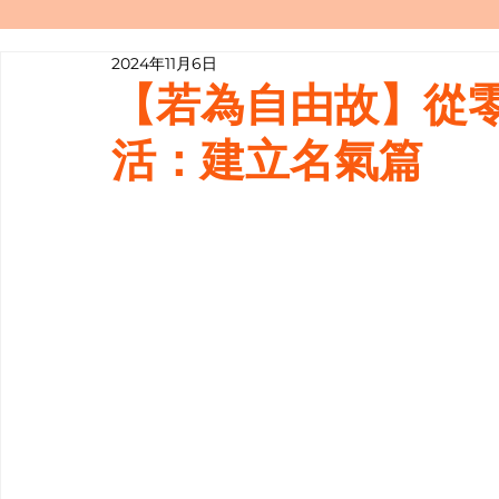
2024年11月6日
寫履歷表嘅技巧📝
行業知多啲
【若為自由故】從零開始的
活：建立名氣篇