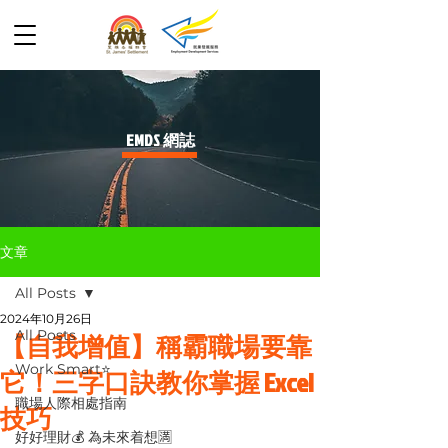
​EMDS 網誌
文章
All Posts
2024年10月26日
All Posts
【自我增值】稱霸職場要靠
Work Smart⭐️
它！三字口訣教你掌握 Excel
職場人際相處指南
技巧
好好理財💰 為未來着想🈵