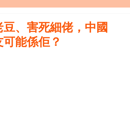
老豆、害死細佬，中國
友可能係佢？