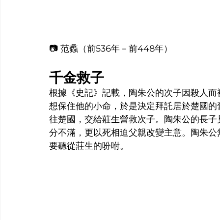
📷 范蠡（前536年－前448年）
千金救子
根據《史記》記載，陶朱公的次子因殺人而
想保住他的小命，於是決定拜託居於楚國的
往楚國，交給莊生營救次子。陶朱公的長子
分不滿，更以死相迫父親改變主意。陶朱公
要聽從莊生的吩咐。