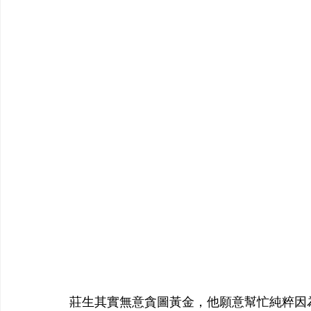
莊生其實無意貪圖黃金，他願意幫忙純粹因