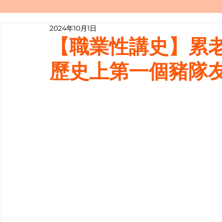
2024年10月1日
寫履歷表嘅技巧📝
行業知多啲
【職業性講史】累
歷史上第一個豬隊