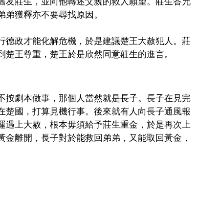
舊友莊生，並向他轉述父親的救人願望。莊生答允
弟弟獲釋亦不要尋找原因。
行德政才能化解危機，於是建議楚王大赦犯人。莊
到楚王尊重，楚王於是欣然同意莊生的進言。
不按劇本做事，那個人當然就是長子。長子在見完
在楚國，打算見機行事。後來就有人向長子通風報
運遇上大赦，根本毋須給予莊生重金，於是再次上
黃金離開，長子對於能救回弟弟，又能取回黃金，