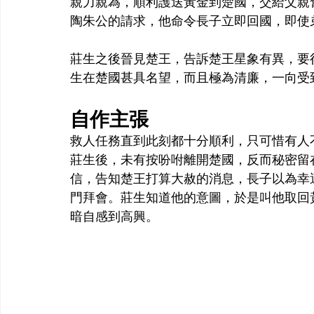
親力親為，順利護送黃金到楚國，交給父親
陶朱公的請求，他命令長子立即回國，即使
莊生之後晉見楚王，告訴楚王星象有異，要
生在楚國甚具名望，而且極為清廉，一向受
自作主張
救人任務直到此刻都十分順利，只可惜有人
莊生後，未有按吩咐離開楚國，反而秘密留
信，告知楚王打算大赦的消息，長子以為幸
門拜會。莊生知道他的意圖，於是叫他取回
暗自感到高興。