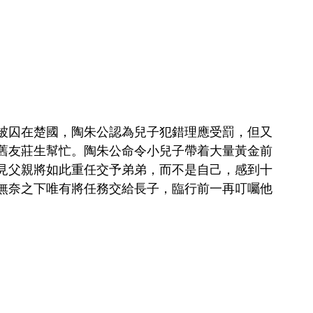
被囚在楚國，陶朱公認為兒子犯錯理應受罰，但又
舊友莊生幫忙。陶朱公命令小兒子帶着大量黃金前
見父親將如此重任交予弟弟，而不是自己，感到十
無奈之下唯有將任務交給長子，臨行前一再叮囑他