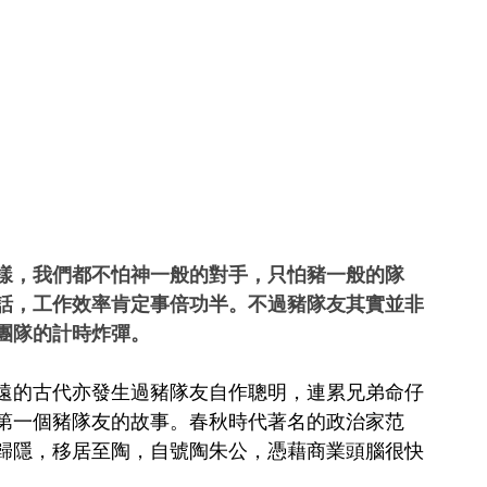
樣，我們都不怕神一般的對手，只怕豬一般的隊
話，工作效率肯定事倍功半。不過豬隊友其實並非
團隊的計時炸彈。
遠的古代亦發生過豬隊友自作聰明，連累兄弟命仔
第一個豬隊友的故事。春秋時代著名的政治家范
歸隱，移居至陶，自號陶朱公，憑藉商業頭腦很快