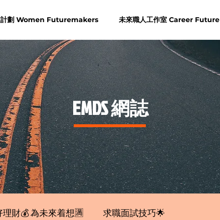
劃 Women Futuremakers
未來職人工作室 Career Future
​EMDS 網誌
理財💰 為未來着想🈵
求職面試技巧🌟